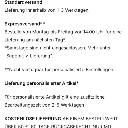
Standardversand
Regular Fit
Single Jersey
Lieferung innerhalb von 1-3 Werktagen.
Reguläre Länge
Rundhalsausschnitt
Expressversand**
Kurze Ärmel
Bestelle von Montag bis Freitag vor 14:00 Uhr für eine
PUMA Branding-Details
Lieferung am nächsten Tag*.
PUMA Teenager: Empfohlen für ältere Kinder und
*Samstage sind nicht eingeschlossen. Mehr unter
Teenager zwischen 8 und 16 Jahren
"Support > Lieferung".
**Nicht verfügbar für personalisierte Bestellungen.
Lieferung personalisierter Artikel*
Für personalisierte Artikel gilt eine zusätzliche
Bearbeitungszeit von 2-5 Werktagen
KOSTENLOSE LIEFERUNG
AB EINEM BESTELLWERT
ÜBER 50 €. 60 TAGE RÜCKGABERECHT NUR MIT