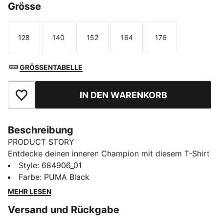
Grösse
128
140
152
164
176
Größe
Größe
Größe
Größe
Größe
GRÖSSENTABELLE
IN DEN WARENKORB
Zu Favoriten hinzufügen
Beschreibung
PRODUCT STORY
Entdecke deinen inneren Champion mit diesem T-Shirt
mit auffälligem PUMA No. 1 Logo als Gummiprint.
Style
:
684906_01
Entworfen für ein Leben mit Leidenschaft und Energie,
Farbe
:
PUMA Black
ist es die perfekte Ergänzung für deine Garderobe.
MEHR LESEN
Zeige deinen PUMA Stolz jeden Tag!
Versand und Rückgabe
DETAILS