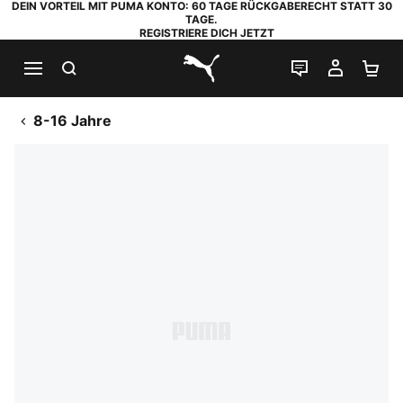
DEIN VORTEIL MIT PUMA KONTO: 60 TAGE RÜCKGABERECHT STATT 30
TAGE.
REGISTRIERE DICH JETZT
SUCHEN
LIVE-CHAT
MEIN K
WA
PUMA.com
8-16 Jahre