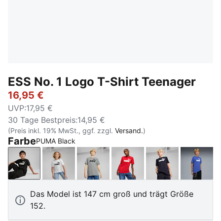
ESS No. 1 Logo T-Shirt Teenager
16,95 €
UVP
:
17,95 €
30 Tage Bestpreis
:
14,95 €
(Preis inkl. 19% MwSt., ggf. zzgl.
Versand.
)
Farbe
PUMA Black
PUMA Black
PUMA White
Medium Gray Heather
For All Time Red
New Navy
Royal 
Das Model ist 147 cm groß und trägt Größe
152.