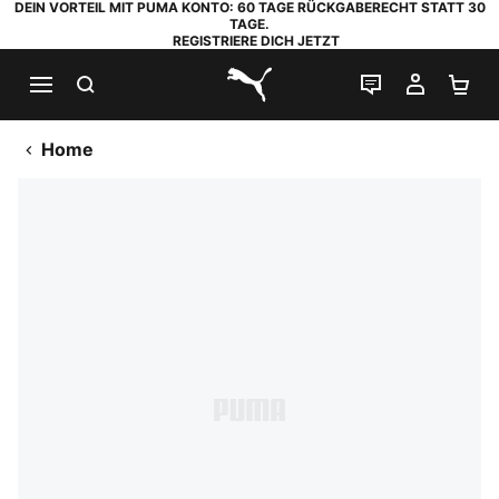
DEIN VORTEIL MIT PUMA KONTO: 60 TAGE RÜCKGABERECHT STATT 30
TAGE.
REGISTRIERE DICH JETZT
SUCHEN
LIVE-CHAT
MEIN K
WA
PUMA.com
Home