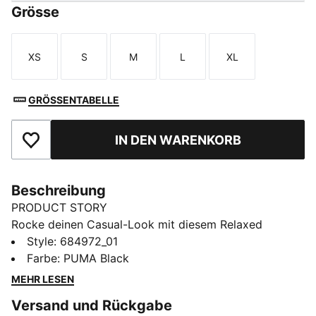
Grösse
XS
S
M
L
XL
Größe
Größe
Größe
Größe
Größe
GRÖSSENTABELLE
IN DEN WARENKORB
Zu Favoriten hinzufügen
Beschreibung
PRODUCT STORY
Rocke deinen Casual-Look mit diesem Relaxed
Cropped T-Shirt. Mit seinem auffälligen PUMA Print
Style
:
684972_01
passt er perfekt zu einer hochgeschnittenen Jeans
Farbe
:
PUMA Black
oder Leggings. Zeig deinen PUMA Stolz und hol dir
MEHR LESEN
mühelose, entspannte Vibes.
Versand und Rückgabe
FEATURES + VORTEILE