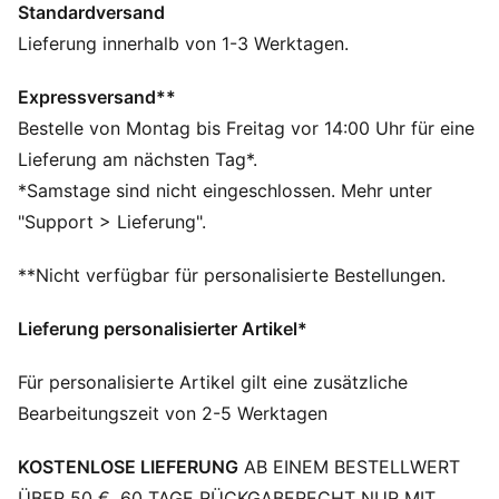
Standardversand
Hergestellt aus mindestens 20 % recycelter
Baumwolle.
Lieferung innerhalb von 1-3 Werktagen.
DETAILS
Relaxed Fit
Expressversand**
160 g/m², Single-Jersey-Gewebe
Bestelle von Montag bis Freitag vor 14:00 Uhr für eine
Cropped-Schnitt
Lieferung am nächsten Tag*.
Rundhalsausschnitt
*Samstage sind nicht eingeschlossen. Mehr unter
Kurze Ärmel
"Support > Lieferung".
Tiefe Schulter
PUMA No. 1 Logo als Gummidruck
**Nicht verfügbar für personalisierte Bestellungen.
PUMA Branding-Details
Lieferung personalisierter Artikel*
Für personalisierte Artikel gilt eine zusätzliche
Bearbeitungszeit von 2-5 Werktagen
KOSTENLOSE LIEFERUNG
AB EINEM BESTELLWERT
ÜBER 50 €. 60 TAGE RÜCKGABERECHT NUR MIT