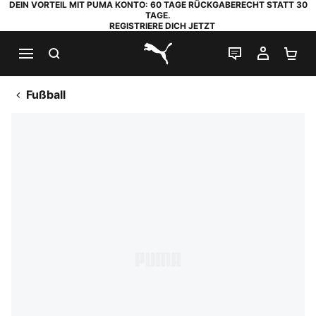
DEIN VORTEIL MIT PUMA KONTO: 60 TAGE RÜCKGABERECHT STATT 30
TAGE.
REGISTRIERE DICH JETZT
SUCHEN
LIVE-CHAT
MEIN K
WA
PUMA.com
Fußball