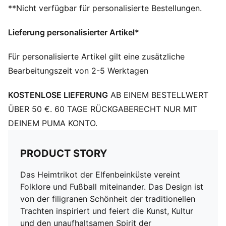
**Nicht verfügbar für personalisierte Bestellungen.
Ausschnitt: V-Ausschnitt
Kurze Ärmel
Lieferung personalisierter Artikel*
Mesh-Einsätze für Luftzirkulation
Teamwappen der Elfenbeinküste
Für personalisierte Artikel gilt eine zusätzliche
PUMA Branding-Details
Bearbeitungszeit von 2-5 Werktagen
KOSTENLOSE LIEFERUNG
AB EINEM BESTELLWERT
ÜBER 50 €. 60 TAGE RÜCKGABERECHT NUR MIT
DEINEM PUMA KONTO.
PRODUCT STORY
Das Heimtrikot der Elfenbeinküste vereint
Folklore und Fußball miteinander. Das Design ist
von der filigranen Schönheit der traditionellen
Trachten inspiriert und feiert die Kunst, Kultur
und den unaufhaltsamen Spirit der