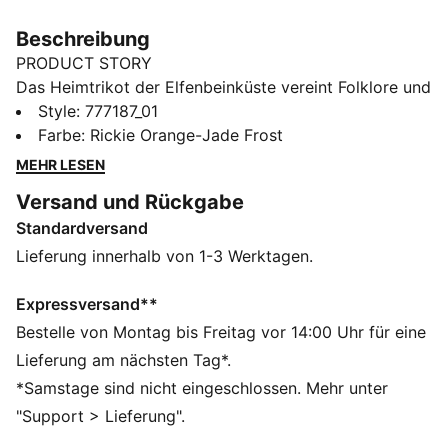
Beschreibung
PRODUCT STORY
Das Heimtrikot der Elfenbeinküste vereint Folklore und
Fußball miteinander. Das Design ist von der filigranen
Style
:
777187_01
Schönheit der traditionellen Trachten inspiriert und
Farbe
:
Rickie Orange-Jade Frost
feiert die Kunst, Kultur und den unaufhaltsamen Spirit
MEHR LESEN
der Elfenbeinküste.
Versand und Rückgabe
FEATURES + VORTEILE
Standardversand
Als Teil des RE:FIBRE-Programms ist dieses
Kleidungsstück zu mindestens 95 % aus
Lieferung innerhalb von 1-3 Werktagen.
Recyclingmaterial von Textilabfällen und anderen
gebrauchten Materialien hergestellt
Expressversand**
dryCELL: Performance-Technologie, die Feuchtigkeit
Bestelle von Montag bis Freitag vor 14:00 Uhr für eine
vom Körper ableitet und dafür sorgt, dass du beim
Lieferung am nächsten Tag*.
Training schweißfrei bleibst
*Samstage sind nicht eingeschlossen. Mehr unter
DETAILS
"Support > Lieferung".
Passform: Regulär
Hauptmaterial: Doubleface-Jacquard