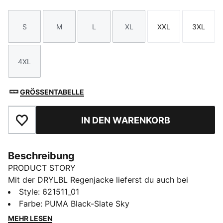
S
M
L
XL
XXL
3XL
Größe
Größe
Größe
Größe
Größe
Größe
4XL
Größe
GRÖSSENTABELLE
IN DEN WARENKORB
Zu Favoriten hinzufügen
Beschreibung
PRODUCT STORY
Mit der DRYLBL Regenjacke lieferst du auch bei
schlechtem Wetter dein bestes Spiel. Diese
Style
:
621511_01
Regenjacke im Performance Fit hält dich beim
Farbe
:
PUMA Black-Slate Sky
Abschlag angenehm trocken, ohne die Bewegung
MEHR LESEN