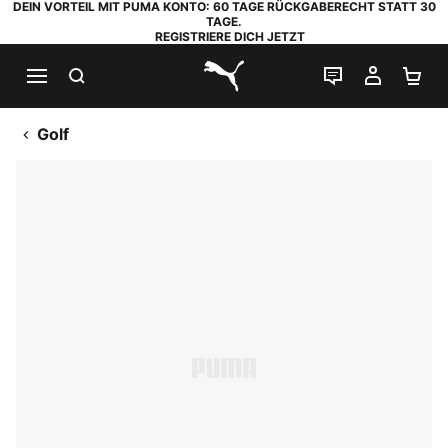
DEIN VORTEIL MIT PUMA KONTO: 60 TAGE RÜCKGABERECHT STATT 30
TAGE.
REGISTRIERE DICH JETZT
SUCHEN
LIVE-CHAT
MEIN K
WA
PUMA.com
Golf