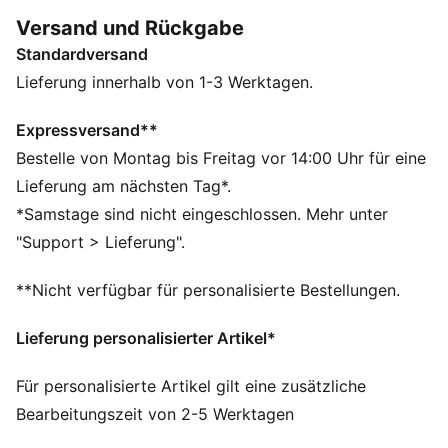
einzuschränken.
Versand und Rückgabe
FEATURES + VORTEILE
Standardversand
stormCELL: Extremwetter-Technologie mit
wasserabweisender Ausrüstung, die dich während des
Lieferung innerhalb von 1-3 Werktagen.
Trainings vor Wind und Regen schützt
DETAILS
Expressversand**
Performance Fit
Bestelle von Montag bis Freitag vor 14:00 Uhr für eine
Gefütterte Jacke
Lieferung am nächsten Tag*.
Durchgehender Reißverschluss
*Samstage sind nicht eingeschlossen. Mehr unter
PUMA GOLF Logo
"Support > Lieferung".
**Nicht verfügbar für personalisierte Bestellungen.
Lieferung personalisierter Artikel*
Für personalisierte Artikel gilt eine zusätzliche
Bearbeitungszeit von 2-5 Werktagen