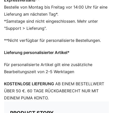
Expressversand**
Strukturiertes Fußbett für optimalen Tragekomfort
Bestelle von Montag bis Freitag vor 14:00 Uhr für eine
Wasserfest
Lieferung am nächsten Tag*.
PUMA Schriftzug auf dem Riemen
*Samstage sind nicht eingeschlossen. Mehr unter
"Support > Lieferung".
**Nicht verfügbar für personalisierte Bestellungen.
Lieferung personalisierter Artikel*
Für personalisierte Artikel gilt eine zusätzliche
Bearbeitungszeit von 2-5 Werktagen
KOSTENLOSE LIEFERUNG
AB EINEM BESTELLWERT
ÜBER 50 €. 60 TAGE RÜCKGABERECHT NUR MIT
DEINEM PUMA KONTO.