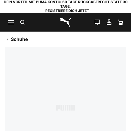
DEIN VORTEIL MIT PUMA KONTO: 60 TAGE RÜCKGABERECHT STATT 30
TAGE.
REGISTRIERE DICH JETZT
SUCHEN
LIVE-CHAT
MEIN K
WA
PUMA.com
Schuhe