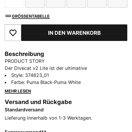
Größe
Größe
Größe
Größe
Größe
Größe
GRÖSSENTABELLE
IN DEN WARENKORB
Zu Favoriten hinzufügen
Beschreibung
PRODUCT STORY
Der Divecat v2 Lite ist der ultimative
Urlaubsbegleiter – er ist ein leichter Slider, den du sehr
Style
:
374823_01
gut im und am Wasser tragen kannst. Eine Dual-
Farbe
:
Puma Black-Puma White
Density-EVA-Konstruktion und ein strukturiertes
MEHR LESEN
Fußbett sorgen für Komfort, während der übergroße
Versand und Rückgabe
PUMA Schriftzug auf dem Riemen dem Schuh ein
Standardversand
markantes Finish verleiht.
DETAILS
Lieferung innerhalb von 1-3 Werktagen.
Dual-Density-injizierte EVA-Konstruktion für eine enge
Passform