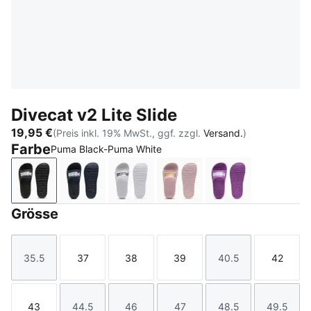
Divecat v2 Lite Slide
19,95 €
(Preis inkl. 19% MwSt., ggf. zzgl.
Versand.
)
Farbe
Puma Black-Puma White
Puma Black-Puma White
Peacoat-Puma White
Puma White-Puma Black
Chalk Pink-Puma Team G
Wild Berry-PUM
Grösse
35.5
37
38
39
40.5
42
Größe
Größe
Größe
Größe
Größe
Größe
43
44.5
46
47
48.5
49.5