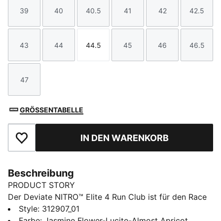
39
40
40.5
41
42
42.5
Größe
Größe
Größe
Größe
Größe
Größe
43
44
44.5
45
46
46.5
Größe
Größe
Größe
Größe
Größe
Größe
47
Größe
GRÖSSENTABELLE
IN DEN WARENKORB
Zu Favoriten hinzufügen
Beschreibung
PRODUCT STORY
Der Deviate NITRO™ Elite 4 Run Club ist für den Race
Day gemacht – für Momente, in denen jede Sekunde
Style
:
312907_01
zählt. NITROFOAM™ ELITE bietet erstklassige
Farbe
:
Jasmine Flower-Lucite-Almost Apricot