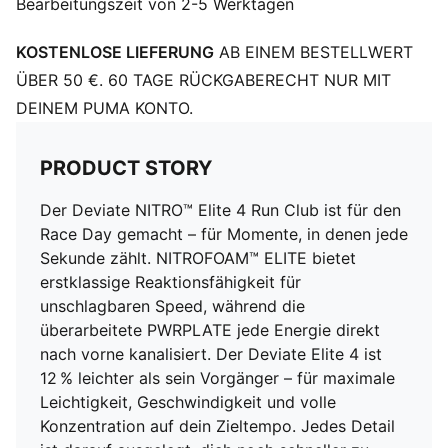
Bearbeitungszeit von 2-5 Werktagen
Zehentyp: Abgerundet
Verschluss: Schnürsenkel
KOSTENLOSE LIEFERUNG
AB EINEM BESTELLWERT
Standhöhe: 36 mm/26 mm
Absatzart: Flach
ÜBER 50 €. 60 TAGE RÜCKGABERECHT NUR MIT
Gewicht: 170 g (bei Schuhgröße 42)
DEINEM PUMA KONTO.
Dämpfung: Maximal
Fersenklammer für zusätzlichen Support
PRODUCT STORY
Pronation: Neutral
Funktions-Mesh für Luftzirkulation und Stretch sowie
Der Deviate NITRO™ Elite 4 Run Club ist für den
PWRTAPE für sicheren Halt
Race Day gemacht – für Momente, in denen jede
Sekunde zählt. NITROFOAM™ ELITE bietet
erstklassige Reaktionsfähigkeit für
unschlagbaren Speed, während die
überarbeitete PWRPLATE jede Energie direkt
nach vorne kanalisiert. Der Deviate Elite 4 ist
12 % leichter als sein Vorgänger – für maximale
Leichtigkeit, Geschwindigkeit und volle
Konzentration auf dein Zieltempo. Jedes Detail