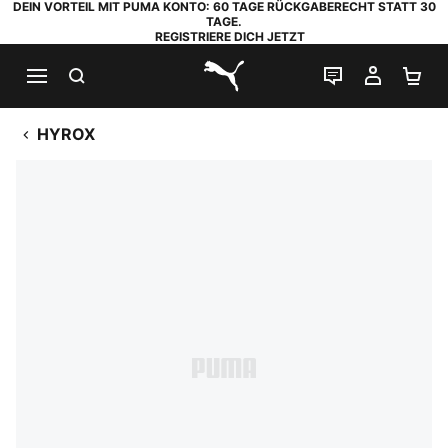
DEIN VORTEIL MIT PUMA KONTO: 60 TAGE RÜCKGABERECHT STATT 30
TAGE.
REGISTRIERE DICH JETZT
SUCHEN
LIVE-CHAT
MEIN K
WA
PUMA.com
HYROX