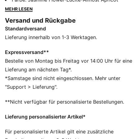
Reaktionsfähigkeit für unschlagbaren Speed, während
MEHR LESEN
die überarbeitete PWRPLATE jede Energie direkt nach
Versand und Rückgabe
vorne kanalisiert. Der Deviate Elite 4 ist 12 % leichter
Standardversand
als sein Vorgänger – für maximale Leichtigkeit,
Geschwindigkeit und volle Konzentration auf dein
Lieferung innerhalb von 1-3 Werktagen.
Zieltempo. Jedes Detail ist darauf ausgelegt, dich
noch schneller zu machen.
Expressversand**
FEATURES + VORTEILE
Bestelle von Montag bis Freitag vor 14:00 Uhr für eine
NITROFOAM™ Elite: Hochwertige Performance-
Lieferung am nächsten Tag*.
Schaumstofftechnologie, die höchste
*Samstage sind nicht eingeschlossen. Mehr unter
Reaktionsfähigkeit in einem extrem leichten Paket
"Support > Lieferung".
bietet
PWRPLATE: Carbonfaserplatte für maximale
**Nicht verfügbar für personalisierte Bestellungen.
Energierückgabe und einen propulsiven Lauf
PUMAGRIP: Strapazierfähige Performance-
Lieferung personalisierter Artikel*
Gummimischung für Traktion auf allen Oberflächen
DETAILS
Für personalisierte Artikel gilt eine zusätzliche
Breite: Regulär