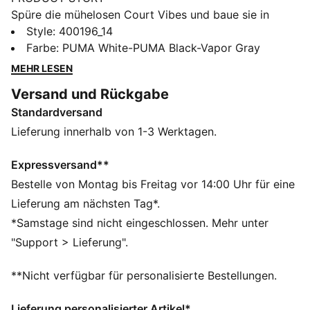
Spüre die mühelosen Court Vibes und baue sie in
deine Style-DNA ein. Mit seinem vom Retro-Tennis
Style
:
400196_14
inspirierten Design vereint der neue Court Classic
Farbe
:
PUMA White-PUMA Black-Vapor Gray
Street Vielseitigkeit und Mode zu einem ikonischen
MEHR LESEN
Must-have – inspiriert vom Platz, gemacht für die
Versand und Rückgabe
Straße. Die SOFTFOAM+ Innensohle sorgt bei jedem
Standardversand
Schritt des Tages für optimale Dämpfung und
ultimativen Komfort.
Lieferung innerhalb von 1-3 Werktagen.
FEATURES + VORTEILE
Das Obermaterial der Schuhe besteht zu mindestens
Expressversand**
30 % aus recycelten Materialien und der untere Teil
Bestelle von Montag bis Freitag vor 14:00 Uhr für eine
aus mindestens 10 % recycelten Materialien.
Lieferung am nächsten Tag*.
SOFTFOAM+: Bequeme Innensohle mit Step-in-
*Samstage sind nicht eingeschlossen. Mehr unter
Komfort, die dank der extradicken Ferse für eine
"Support > Lieferung".
weiche Dämpfung sorgt
DETAILS
**Nicht verfügbar für personalisierte Bestellungen.
Reguläre Breite
Absatzart: Flach
Lieferung personalisierter Artikel*