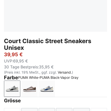
Court Classic Street Sneakers
Unisex
39,95 €
UVP
:
69,95 €
30 Tage Bestpreis
:
35,95 €
(Preis inkl. 19% MwSt., ggf. zzgl.
Versand.
)
Farbe
PUMA White-PUMA Black-Vapor Gray
PUMA White-PUMA Black-Vapor Gray
PUMA White-Sandstone-Chocolate
PUMA White-Blue Jewel-Frosted I
Grösse