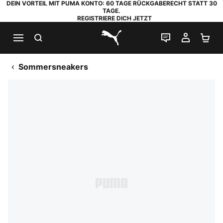
DEIN VORTEIL MIT PUMA KONTO: 60 TAGE RÜCKGABERECHT STATT 30
TAGE.
REGISTRIERE DICH JETZT
SUCHEN
LIVE-CHAT
MEIN K
WA
PUMA.com
Sommersneakers