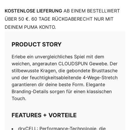
Lange Ärmel
KOSTENLOSE LIEFERUNG
AB EINEM BESTELLWERT
PUMA Branding-Details
77% Polyester recycelt, 23% Elastan
ÜBER 50 €. 60 TAGE RÜCKGABERECHT NUR MIT
DEINEM PUMA KONTO.
PRODUCT STORY
Erlebe ein unvergleichliches Spiel mit dem
weichen, angerauten CLOUDSPUN Gewebe. Der
stilbewusste Kragen, die gebondete Brusttasche
und der feuchtigkeitsableitende 4-Wege-Stretch
garantieren dir deine beste Form. Elegante
Branding-Details sorgen für einen klassischen
Touch.
FEATURES + VORTEILE
dryCELL: Performance-Technologie, die