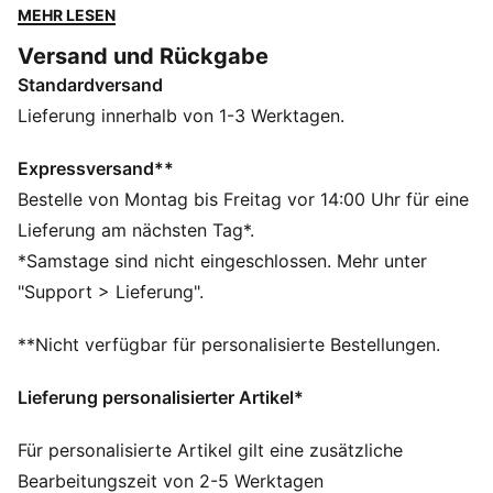
feuchtigkeitsableitende 4-Wege-Stretch garantieren
MEHR LESEN
dir deine beste Form. Elegante Branding-Details
Versand und Rückgabe
sorgen für einen klassischen Touch.
Standardversand
FEATURES + VORTEILE
dryCELL: Performance-Technologie, die Feuchtigkeit
Lieferung innerhalb von 1-3 Werktagen.
vom Körper ableitet und dafür sorgt, dass du beim
Training schweißfrei bleibst
Expressversand**
CLOUDSPUN: Speziell angefertigte Synthetik-
Bestelle von Montag bis Freitag vor 14:00 Uhr für eine
Elasthan-Mischung für Performance – dieser Stoff
Lieferung am nächsten Tag*.
erfüllt die höchsten Leistungsstandards und fühlt sich
*Samstage sind nicht eingeschlossen. Mehr unter
dennoch wie ultraweiche Baumwolle an
"Support > Lieferung".
Hergestellt aus mindestens 50 % recycelten
Materialien.
**Nicht verfügbar für personalisierte Bestellungen.
DETAILS
Regular Fit
Lieferung personalisierter Artikel*
Hauptmaterial 2: Interlock
Reguläre Länge
Für personalisierte Artikel gilt eine zusätzliche
Kragen
Bearbeitungszeit von 2-5 Werktagen
Viertellanger Reißverschluss