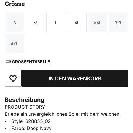
Grösse
S
M
L
XL
XXL
3XL
Größe
Größe
Größe
Größe
Größe
Größe
4XL
Größe
GRÖSSENTABELLE
IN DEN WARENKORB
Zu Favoriten hinzufügen
Beschreibung
PRODUCT STORY
Erlebe ein unvergleichliches Spiel mit dem weichen,
angerauten CLOUDSPUN Gewebe. Der stilbewusste
Style
:
628855_02
Kragen, die gebondete Brusttasche und der
Farbe
:
Deep Navy