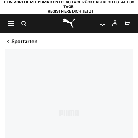
DEIN VORTEIL MIT PUMA KONTO: 60 TAGE RÜCKGABERECHT STATT 30
TAGE.
REGISTRIERE DICH JETZT
SUCHEN
LIVE-CHAT
MEIN K
WA
PUMA.com
Sportarten