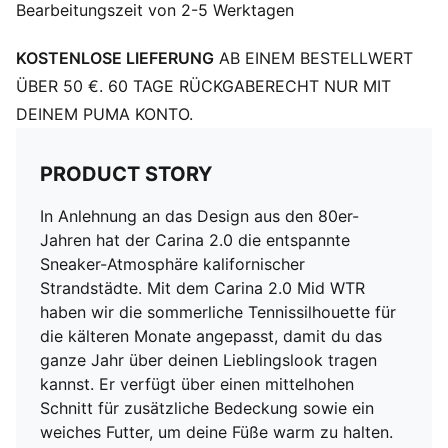
Bearbeitungszeit von 2-5 Werktagen
Gummilaufsohle
PUMA Formstrip an der Innen- und Außenseite
KOSTENLOSE LIEFERUNG
AB EINEM BESTELLWERT
PUMA Cat Logo auf der Ferse
PUMA Cat Logo auf der Ferse
ÜBER 50 €. 60 TAGE RÜCKGABERECHT NUR MIT
Futter: Synthetik; Laufsohle: Gummi; Obermaterial:
DEINEM PUMA KONTO.
Leder, Sonstiges; Einlegesohle: Textil
PRODUCT STORY
In Anlehnung an das Design aus den 80er-
Jahren hat der Carina 2.0 die entspannte
Sneaker-Atmosphäre kalifornischer
Strandstädte. Mit dem Carina 2.0 Mid WTR
haben wir die sommerliche Tennissilhouette für
die kälteren Monate angepasst, damit du das
ganze Jahr über deinen Lieblingslook tragen
kannst. Er verfügt über einen mittelhohen
Schnitt für zusätzliche Bedeckung sowie ein
weiches Futter, um deine Füße warm zu halten.