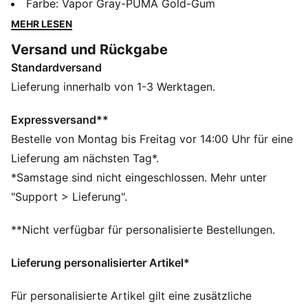
kalifornischer Strandstädte. Mit dem Carina 2.0 Mid
Farbe
:
Vapor Gray-PUMA Gold-Gum
WTR haben wir die sommerliche Tennissilhouette für
MEHR LESEN
die kälteren Monate angepasst, damit du das ganze
Versand und Rückgabe
Jahr über deinen Lieblingslook tragen kannst. Er
Standardversand
verfügt über einen mittelhohen Schnitt für zusätzliche
Bedeckung sowie ein weiches Futter, um deine Füße
Lieferung innerhalb von 1-3 Werktagen.
warm zu halten. Breitere vertikale Linien auf der
Mittelsohle und Perforationen auf dem Schuhblatt
Expressversand**
bringen subtile urbane Akzente.
Bestelle von Montag bis Freitag vor 14:00 Uhr für eine
FEATURES + VORTEILE
Lieferung am nächsten Tag*.
Hergestellt aus mindestens 20 % recycelten
*Samstage sind nicht eingeschlossen. Mehr unter
Materialien.
"Support > Lieferung".
SOFTFOAM+: Komfort-Innensohle zum Reinschlüpfen,
die dank der extradicken Ferse für eine weiche
**Nicht verfügbar für personalisierte Bestellungen.
Dämpfung sorgt
DETAILS
Lieferung personalisierter Artikel*
Obermaterial aus Leder mit perforiertem Schuhblatt
Halbhoher Schaft mit Klettverschluss
Für personalisierte Artikel gilt eine zusätzliche
Gummi-Zwischensohle mit breiteren vertikalen Linien