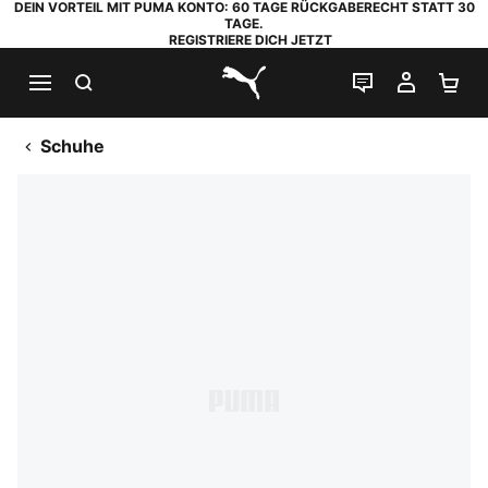
DEIN VORTEIL MIT PUMA KONTO: 60 TAGE RÜCKGABERECHT STATT 30
TAGE.
REGISTRIERE DICH JETZT
SUCHEN
LIVE-CHAT
MEIN K
WA
PUMA.com
Schuhe