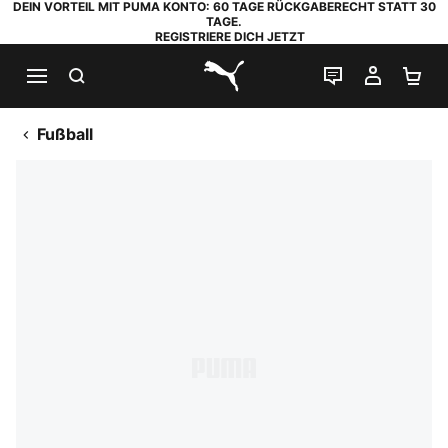
DEIN VORTEIL MIT PUMA KONTO: 60 TAGE RÜCKGABERECHT STATT 30
TAGE.
REGISTRIERE DICH JETZT
SUCHEN
LIVE-CHAT
MEIN K
WA
PUMA.com
Fußball