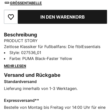
GRÖSSENTABELLE
IN DEN WARENKORB
Zu Favoriten hinzufügen
Beschreibung
PRODUCT STORY
Zeitlose Klassiker für Fußballfans: Die ftblEssentials
Kollektion bietet Basics für jeden Tag mit einem
Style
:
027536_01
frischen, modernen Touch. Diese Beanie kommt mit
Farbe
:
PUMA Black-Faster Yellow
einem Borussia Dortmund Vereinswappen für einen
MEHR LESEN
offiziellen Look. Ein weiches Fleecefutter hält dich
Versand und Rückgabe
angenehm warm.
Standardversand
FEATURES + VORTEILE
Hergestellt aus mindestens 30 % recycelten
Lieferung innerhalb von 1-3 Werktagen.
Materialien
DETAILS
Expressversand**
Entworfen für: Lifestyle by PUMA
Bestelle von Montag bis Freitag vor 14:00 Uhr für eine