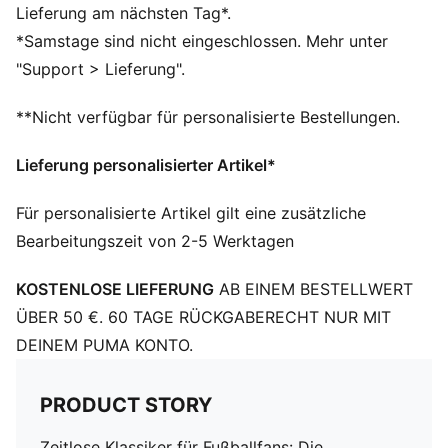
Rippstrick
Lieferung am nächsten Tag*.
Umgeschlagene Krempe
*Samstage sind nicht eingeschlossen. Mehr unter
Gewebtes Vereinswappen auf der Krempe
"Support > Lieferung".
Fleecefutter
Charakteristische PUMA Designelemente
**Nicht verfügbar für personalisierte Bestellungen.
Lieferung personalisierter Artikel*
Für personalisierte Artikel gilt eine zusätzliche
Bearbeitungszeit von 2-5 Werktagen
KOSTENLOSE LIEFERUNG
AB EINEM BESTELLWERT
ÜBER 50 €. 60 TAGE RÜCKGABERECHT NUR MIT
DEINEM PUMA KONTO.
PRODUCT STORY
Zeitlose Klassiker für Fußballfans: Die