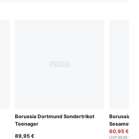
Borussia Dortmund Sondertrikot
Borussia D
Teenager
Sesamstraße
Teenager
60,95 €
89,95 €
UVP
:
99,95 €