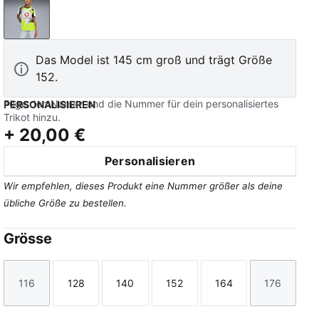
Silver Mist-Yellow Alert
Das Model ist 145 cm groß und trägt Größe
152.
Füge den Namen und die Nummer für dein personalisiertes
PERSONALISIEREN
Trikot hinzu.
+
20,00 €
Personalisieren
Wir empfehlen, dieses Produkt eine Nummer größer als deine
übliche Größe zu bestellen.
Grösse
116
128
140
152
164
176
Größe
Größe
Größe
Größe
Größe
Größe