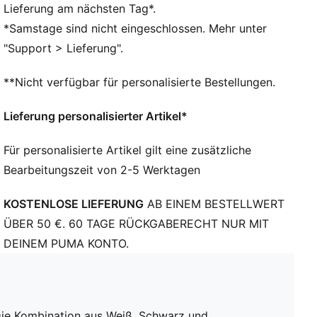
dich wohl fühlst
Lieferung am nächsten Tag*.
Als Teil des RE:FIBRE-Programms ist dieses
*Samstage sind nicht eingeschlossen. Mehr unter
Kleidungsstück zu mindestens 95 % aus
"Support > Lieferung".
Recyclingmaterial von Textilabfällen und anderen
gebrauchten Materialien hergestellt
**Nicht verfügbar für personalisierte Bestellungen.
DETAILS
Regular Fit
Lieferung personalisierter Artikel*
Kurze Ärmel
Rundhalsausschnitt
Für personalisierte Artikel gilt eine zusätzliche
Mesh-Einsätze an Schulter, Seite und unter den
Bearbeitungszeit von 2-5 Werktagen
Ärmeln
Offizielle Team-Branding-Details
KOSTENLOSE LIEFERUNG
AB EINEM BESTELLWERT
PUMA Teenager: Empfohlen für ältere Kinder und
Teenager zwischen 8 und 16 Jahren
ÜBER 50 €. 60 TAGE RÜCKGABERECHT NUR MIT
100% Polyester
DEINEM PUMA KONTO.
Die Kombination aus Weiß, Schwarz und