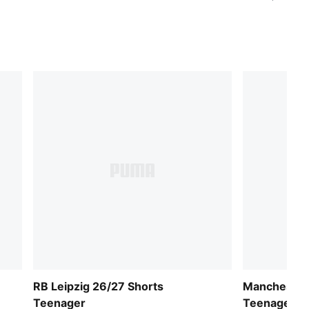
RB Leipzig 26/27 Shorts
Manchester 
Teenager
Teenager