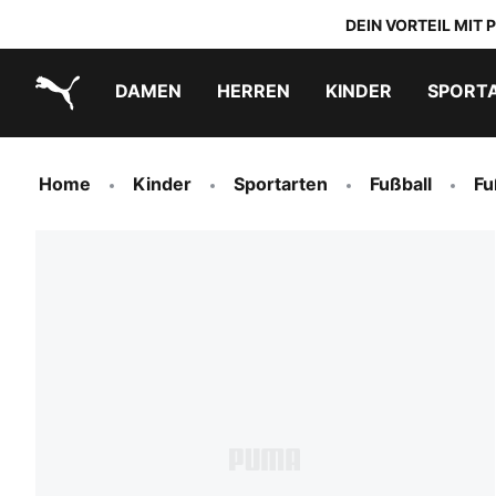
DEIN VORTEIL MIT
DAMEN
HERREN
KINDER
SPORT
PUMA.com
PUMA x TRANSFORMERS
PUMA x DORA THE EXPLORER
Schuhe zum Reinschlüpfen
Home
Kinder
Sportarten
Fußball
Fu