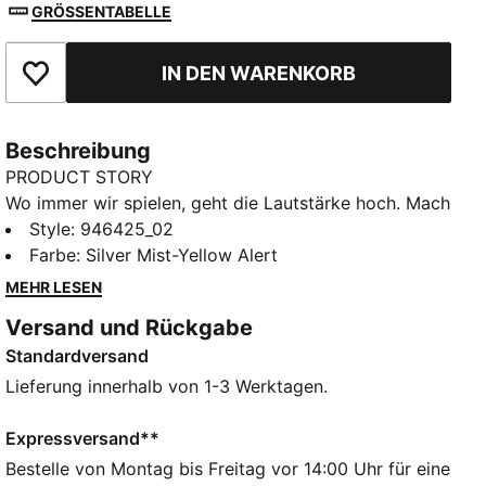
GRÖSSENTABELLE
IN DEN WARENKORB
Zu Favoriten hinzufügen
Beschreibung
PRODUCT STORY
Wo immer wir spielen, geht die Lautstärke hoch. Mach
ordentlich Lärm mit dem 25/26 BVB Auswärtstrikot.
Style
:
946425_02
Die Kombination aus Weiß, Schwarz und Signalgelb
Farbe
:
Silver Mist-Yellow Alert
fällt garantiert in jedem Stadion, auf jeder Straße und
MEHR LESEN
aus jeder Entfernung auf – laute Farben mit lautem
Versand und Rückgabe
Charakter. Denn die lautesten Farben des Fußballs
Standardversand
sind auch auf der Straße unüberhörbar. Du weißt es,
wenn wir kommen.
Lieferung innerhalb von 1-3 Werktagen.
FEATURES + VORTEILE
KOMFORT: Feuchtigkeitsableitende dryCELL
Expressversand**
Technologie sorgt dafür, dass du trocken bleibst und
Bestelle von Montag bis Freitag vor 14:00 Uhr für eine