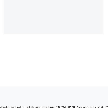
 Mach ordentlich Lärm mit dem 25/26 BVB Auswärtstrikot. 