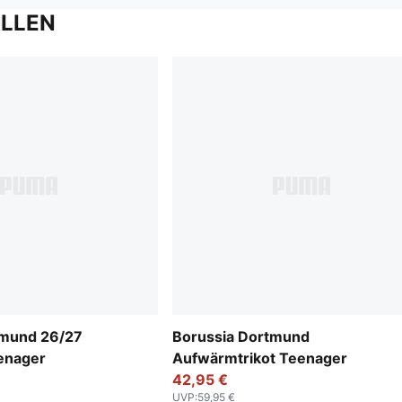
ALLEN
tmund 26/27
Borussia Dortmund
enager
Aufwärmtrikot Teenager
42,95 €
UVP
:
59,95 €