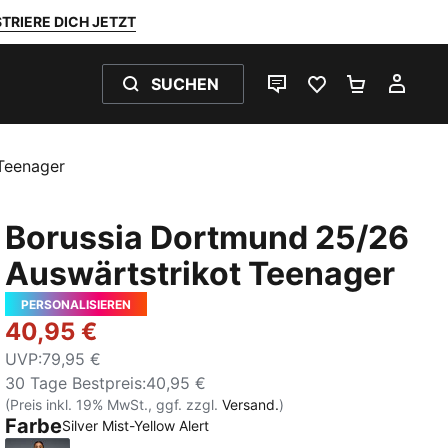
TRIERE DICH JETZT
SUCHEN
LIVE-CHAT
FAVORITEN 0
WARENKO
MEI
Teenager
Borussia Dortmund 25/26
Auswärtstrikot Teenager
PERSONALISIEREN
40,95 €
UVP
:
79,95 €
30 Tage Bestpreis
:
40,95 €
(Preis inkl. 19% MwSt., ggf. zzgl.
Versand.
)
Farbe
Silver Mist-Yellow Alert