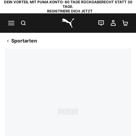
DEIN VORTEIL MIT PUMA KONTO: 60 TAGE RÜCKGABERECHT STATT 30
TAGE.
REGISTRIERE DICH JETZT
SUCHEN
LIVE-CHAT
MEIN K
WA
PUMA.com
Sportarten