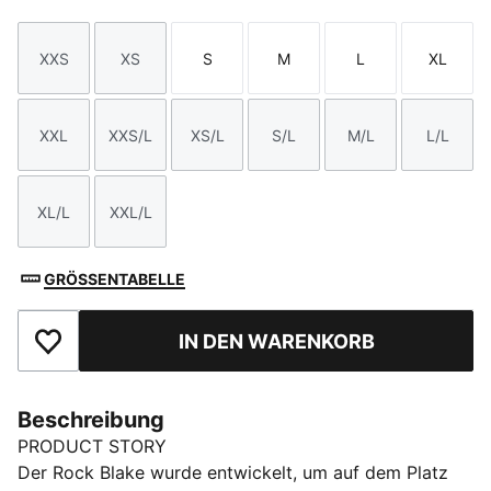
XXS
XS
S
M
L
XL
Größe
Größe
Größe
Größe
Größe
Größe
XXL
XXS/L
XS/L
S/L
M/L
L/L
Größe
Größe
Größe
Größe
Größe
Größe
XL/L
XXL/L
Größe
Größe
GRÖSSENTABELLE
IN DEN WARENKORB
Zu Favoriten hinzufügen
Beschreibung
PRODUCT STORY
Der Rock Blake wurde entwickelt, um auf dem Platz