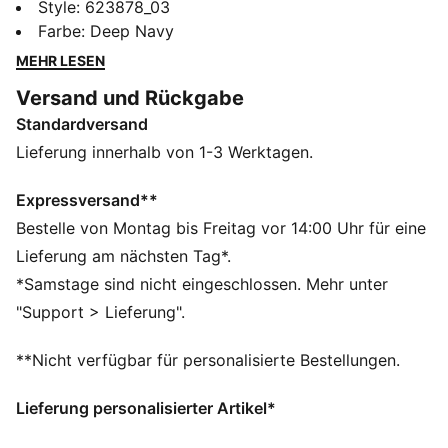
das Beste aus deinem Spiel herauszuholen, und
Style
:
623878_03
kombiniert schlichten Stil mit modernsten technischen
Farbe
:
Deep Navy
Funktionen. Sein PWRSHAPE-Bund ist in vier
MEHR LESEN
Richtungen dehnbar und sorgt für maximalen Komfort,
Versand und Rückgabe
den du beim Abschlag für Loch 18 benötigst.
Standardversand
FEATURES + VORTEILE
Hergestellt aus mindestens 30 % recycelten
Lieferung innerhalb von 1-3 Werktagen.
Materialien.
DETAILS
Expressversand**
Performance Fit
Bestelle von Montag bis Freitag vor 14:00 Uhr für eine
124 g/m², Webware
Lieferung am nächsten Tag*.
Gebondeter Bund
*Samstage sind nicht eingeschlossen. Mehr unter
Vier-Wege-Stretch- und Flatlock-Nähte
"Support > Lieferung".
Figurformender PWRSHAPE-Bund bietet maximalen
Komfort
**Nicht verfügbar für personalisierte Bestellungen.
Lieferung personalisierter Artikel*