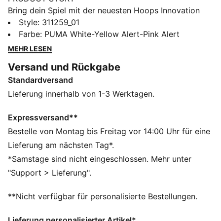
Bring dein Spiel mit der neuesten Hoops Innovation
von PUMA auf ein neues Level. Mit NITRO™
Style
:
311259_01
Schaumstoff für ultimative Dämpfung, einem TPU-
Farbe
:
PUMA White-Yellow Alert-Pink Alert
Formstrip für mehr Support und einer
MEHR LESEN
strapazierfähigen Gummilaufsohle für verbesserte
Versand und Rückgabe
Traktion. Das Obermaterial aus Funktions-Mesh sorgt
Standardversand
für optimale Atmungsaktivität. Bring jeden Move auf
ein neues Level.
Lieferung innerhalb von 1-3 Werktagen.
FEATURES + VORTEILE
Das Obermaterial der Schuhe besteht zu mindestens
Expressversand**
20 % aus recycelten Materialien.
Bestelle von Montag bis Freitag vor 14:00 Uhr für eine
DETAILS
Lieferung am nächsten Tag*.
Reguläre Breite
*Samstage sind nicht eingeschlossen. Mehr unter
Obermaterial aus Mesh mit einem Materialmix aus
"Support > Lieferung".
Textil und synthetischem Wildleder
Schnürung
**Nicht verfügbar für personalisierte Bestellungen.
Durchgehende NITROFOAM™-Zwischensohle, die für
Basketball entwickelt wurde
Lieferung personalisierter Artikel*