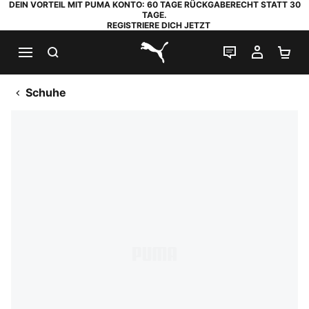
DEIN VORTEIL MIT PUMA KONTO: 60 TAGE RÜCKGABERECHT STATT 30
TAGE.
REGISTRIERE DICH JETZT
SUCHEN
LIVE-CHAT
MEIN K
WA
PUMA.com
Schuhe