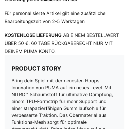
In die Zwischensohle eingearbeitete weiche
Innenmischung zur Verbesserung der Performance und
Für personalisierte Artikel gilt eine zusätzliche
visueller technischer Ästhetik
Bearbeitungszeit von 2-5 Werktagen
TPU-ummantelter Formstrip für zusätzlichen Halt am
Fuß
KOSTENLOSE LIEFERUNG
AB EINEM BESTELLWERT
Durchgehende Gummilaufsohle mit hoher
Abriebfestigkeit von PUMA für bessere
ÜBER 50 €. 60 TAGE RÜCKGABERECHT NUR MIT
Strapazierfähigkeit und Traktion
DEINEM PUMA KONTO.
Obermaterial aus Mesh mit einem Materialmix aus
Textil und synthetischem Wildleder
PRODUCT STORY
Bring dein Spiel mit der neuesten Hoops
Innovation von PUMA auf ein neues Level. Mit
NITRO™ Schaumstoff für ultimative Dämpfung,
einem TPU-Formstrip für mehr Support und
einer strapazierfähigen Gummilaufsohle für
verbesserte Traktion. Das Obermaterial aus
Funktions-Mesh sorgt für optimale