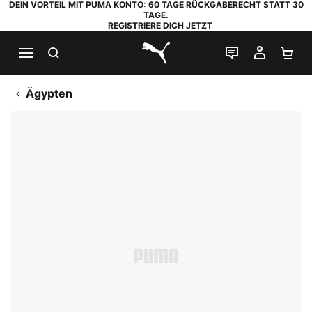
DEIN VORTEIL MIT PUMA KONTO: 60 TAGE RÜCKGABERECHT STATT 30
TAGE.
REGISTRIERE DICH JETZT
SUCHEN
LIVE-CHAT
MEIN K
WA
PUMA.com
Ägypten