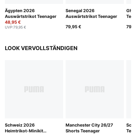
Ägypten 2026
Senegal 2026
Ghan
Auswärtstrikot Teenager
Auswärtstrikot Teenager
Teen
48,95 €
79,95 €
79,9
UVP
:
79,95 €
LOOK VERVOLLSTÄNDIGEN
Schweiz 2026
Manchester City 26/27
Schw
Heimtrikot-Minikit
Shorts Teenager
Teen