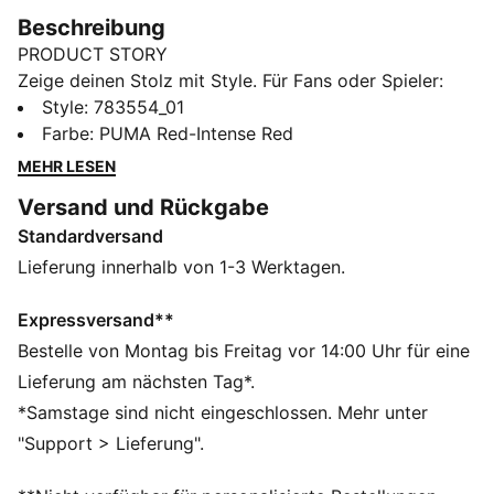
Beschreibung
PRODUCT STORY
Zeige deinen Stolz mit Style. Für Fans oder Spieler:
Dieses Trikot ist für alle, die ihr Team lieben und
Style
:
783554_01
vereint Performance mit Komfort und den ikonischen
Farbe
:
PUMA Red-Intense Red
Teamdetails. Repräsentiere Ägypten mit Stolz, egal, ob
MEHR LESEN
du im Stadion bist oder unterwegs.
Versand und Rückgabe
FEATURES + VORTEILE
Standardversand
FEUCHTIGKEITSREGULIERUNG: Technische dryCELL
Gewebe leiten Feuchtigkeit von der Haut ab – für ein
Lieferung innerhalb von 1-3 Werktagen.
trockenes und komfortables Tragegefühl
Als Teil des RE:FIBRE-Programms ist dieses
Expressversand**
Kleidungsstück zu mindestens 95 % aus
Bestelle von Montag bis Freitag vor 14:00 Uhr für eine
Recyclingmaterial von Textilabfällen und anderen
Lieferung am nächsten Tag*.
gebrauchten Materialien hergestellt.
*Samstage sind nicht eingeschlossen. Mehr unter
DETAILS
"Support > Lieferung".
Passform: Regulär
Hauptmaterial: Doubleface-Jacquard