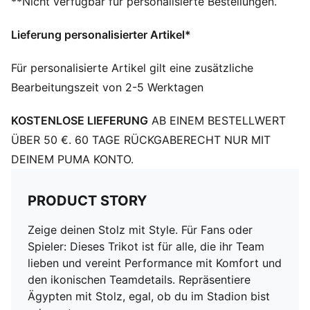
**Nicht verfügbar für personalisierte Bestellungen.
Ausschnitt: Rundhalsausschnitt
Kurze Ärmel
Lieferung personalisierter Artikel*
Team und PUMA Branding-Details
Mesh-Blenden für Luftzirkulation
Für personalisierte Artikel gilt eine zusätzliche
PUMA Teenager: Empfohlen für ältere Kinder und
Bearbeitungszeit von 2-5 Werktagen
Teenager zwischen 8 und 16 Jahren
KOSTENLOSE LIEFERUNG
AB EINEM BESTELLWERT
ÜBER 50 €. 60 TAGE RÜCKGABERECHT NUR MIT
DEINEM PUMA KONTO.
PRODUCT STORY
Zeige deinen Stolz mit Style. Für Fans oder
Spieler: Dieses Trikot ist für alle, die ihr Team
lieben und vereint Performance mit Komfort und
den ikonischen Teamdetails. Repräsentiere
Ägypten mit Stolz, egal, ob du im Stadion bist