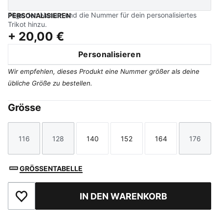
Füge den Namen und die Nummer für dein personalisiertes
PERSONALISIEREN
Trikot hinzu.
+
20,00 €
Personalisieren
Wir empfehlen, dieses Produkt eine Nummer größer als deine
übliche Größe zu bestellen.
Grösse
116
128
140
152
164
176
Größe
Größe
Größe
Größe
Größe
Größe
GRÖSSENTABELLE
IN DEN WARENKORB
Zu Favoriten hinzufügen