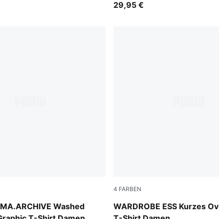
29,95 €
4
FARBEN
Puma Black
MA.ARCHIVE Washed
WARDROBE ESS Kurzes Ov
Graphic T-Shirt Damen
T-Shirt Damen