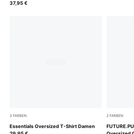
37,95 €
3
FARBEN
2
FARBEN
Puma White
Puma Black
Essentials Oversized T-Shirt Damen
FUTURE.PU
29,95 €
Oversized 