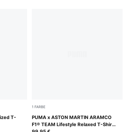
1
FARBE
Green Lux
ized T-
PUMA x ASTON MARTIN ARAMCO
F1® TEAM Lifestyle Relaxed T-Shirt
Herren
99,95 €