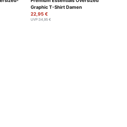
Alpine Snow
ersized-
Premium Essentials Oversized
Graphic T-Shirt Damen
22,95 €
UVP
:
34,95 €