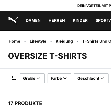
DEIN VORTEIL MIT
DAMEN
HERREN
KINDER
SPORT
PUMA.com
PUMA x TRANSFORMERS
PUMA x DORA THE EXPLORER
Schuhe zum Reinschlüpfen
Home
Lifestyle
Kleidung
T-Shirts Und O
OVERSIZE T-SHIRTS
Größe
Farbe
Geschlecht
Filter
17 PRODUKTE