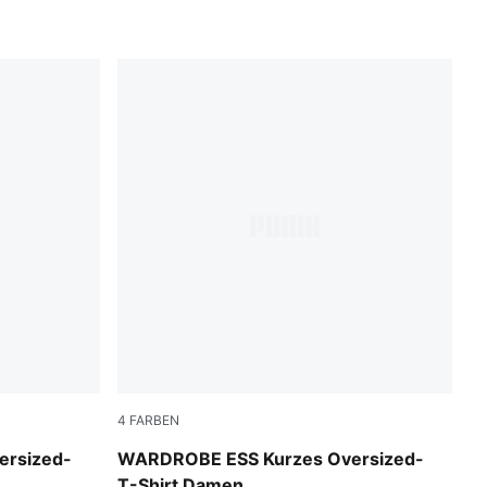
4
FARBEN
White Glow Heather
ersized-
WARDROBE ESS Kurzes Oversized-
T-Shirt Damen