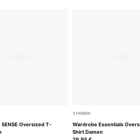
3
FARBEN
Puma White
SENSE Oversized T-
Wardrobe Essentials Overs
n
Shirt Damen
29,95 €