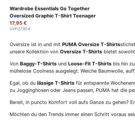
Alpine Snow-Melange
Wardrobe Essentials Go Together
Oversized Graphic T-Shirt Teenager
17,95 €
UVP
:
27,95 €
Oversize ist in und mit
PUMA Oversize T-Shirts
stichs
unsere Kollektion von
Oversize T-Shirts
bietet sowohl 
Von
Baggy-T-Shirts
und
Loose-Fit T-Shirts
bis hin z
mühelose Coolness ausgelegt. Weiche Baumwolle, auffäl
Egal, ob du
lässige T-Shirts
für entspannte Wochenen
zu Jogginghosen oder Jeans passen, PUMA hat die pe
Bereit, in puncto Komfort voll aufs Ganze zu gehen?
Möchten du den Trends immer einen Schritt voraus sei