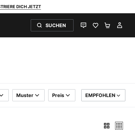
TRIERE DICH JETZT
SUCHEN
LIVE-CHAT
FAVORITEN 0
WARENKO
MEI
Muster
Preis
EMPFOHLEN
SORTIEREN NACH