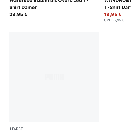
Buttercream
Puma White
Wardrobe Essentials Oversized T-
WARDROBE 
Shirt Damen
T-Shirt Da
29,95 €
19,95 €
UVP
:
27,95 €
1
FARBE