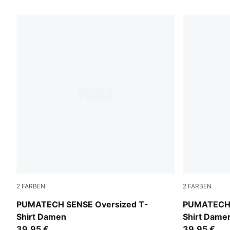
17 Produkte
2
FARBEN
2
FARBEN
Puma White
Puma Black
PUMATECH SENSE Oversized T-
PUMATECH 
Shirt Damen
Shirt Dame
39,95 €
39,95 €