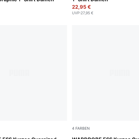
22,95 €
UVP
:
27,95 €
4
FARBEN