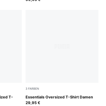
3
FARBEN
Mouse Gray
ized T-
Essentials Oversized T-Shirt Damen
29,95 €