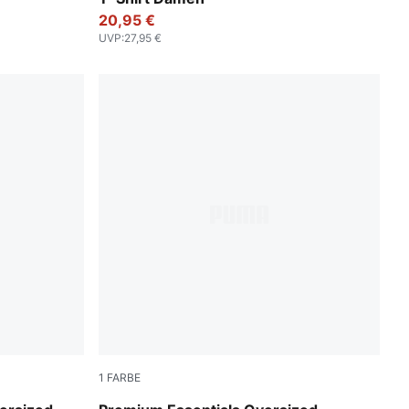
20,95 €
UVP
:
27,95 €
1
FARBE