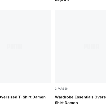
3
FARBEN
Puma Black
 Oversized T-Shirt Damen
Wardrobe Essentials Overs
Shirt Damen