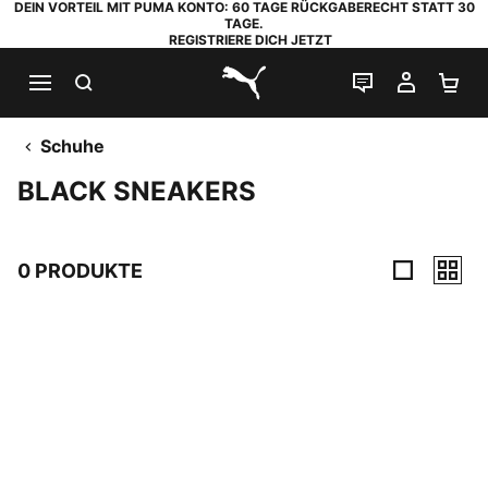
DEIN VORTEIL MIT PUMA KONTO: 60 TAGE RÜCKGABERECHT STATT 30
TAGE.
REGISTRIERE DICH JETZT
SUCHEN
LIVE-CHAT
MEIN K
WA
PUMA.com
Schuhe
BLACK SNEAKERS
0 PRODUKTE
0 Produkte