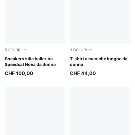
5
COLORI
3
COLORI
Powder Pink-PUMA Black
Sneakers stile ballerina
Creamy Vanilla
T-shirt a maniche lunghe da
Speedcat Nova da donna
donna
CHF 100,00
CHF 44,00