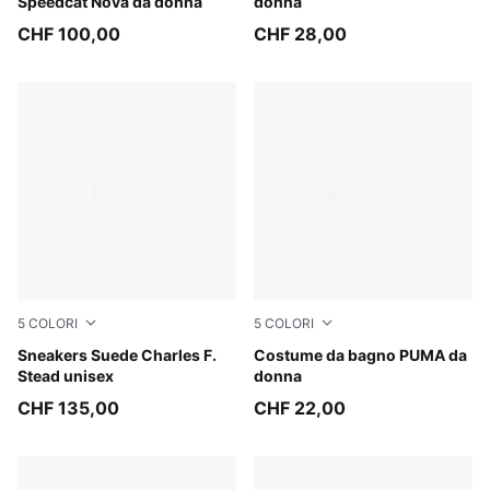
Speedcat Nova da donna
donna
CHF 100,00
CHF 28,00
5
COLORI
5
COLORI
Pineapple Ice-Frosted Ivory
Sneakers Suede Charles F.
black
Costume da bagno PUMA da
Stead unisex
donna
CHF 135,00
CHF 22,00