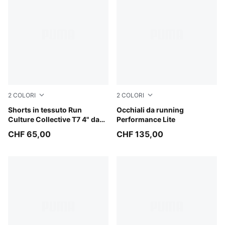
2
COLORI
2
COLORI
Light Lavender
Shorts in tessuto Run
BLACK-BLACK-GREEN
Occhiali da running
Culture Collective T7 4" da
Performance Lite
donna
CHF 65,00
CHF 135,00