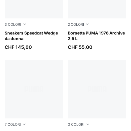
3
COLORI
2
COLORI
Totally Taupe-Chocolate
Sneakers Speedcat Wedge
Chocolate Fondue-Alpine S
Borsetta PUMA 1976 Archive
da donna
2,5 L
CHF 145,00
CHF 55,00
7
COLORI
3
COLORI