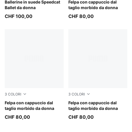
PUMA Black-PUMA White-Warm White
Ballerine in suede Speedcat
Whisp Of Pink
Felpa con cappuccio dal
Ballet da donna
taglio morbido da donna
CHF 100,00
CHF 80,00
3
COLORI
3
COLORI
Chocolate Brown
Felpa con cappuccio dal
Puma Black
Felpa con cappuccio dal
taglio morbido da donna
taglio morbido da donna
CHF 80,00
CHF 80,00