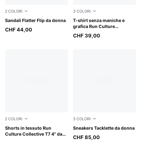
2
COLORI
3
COLORI
Rich Cocoa
Sandali Flatter Flip da donna
Inky Depths
T-shirt senza maniche e
grafica Run Culture
CHF 44,00
Collective dal taglio morbido
CHF 39,00
da donna
2
COLORI
3
COLORI
Puma Black
Shorts in tessuto Run
Jasmine Flower-PUMA Whit
Sneakers Tacklette da donna
Culture Collective T7 4" da
CHF 85,00
donna