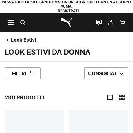
PASSA DA 30 A 60 GIORNI DI RESO IN UN CLICK. SOLO CON UN ACCOUNT
PUMA.
REGISTRATI
RICERCA
CHAT
IL MIO
CA
PUMA.com
Look Estivi
LOOK ESTIVI DA DONNA
FILTRI
CONSIGLIATI
ORDINA PER
290 PRODOTTI
290 Prodotti