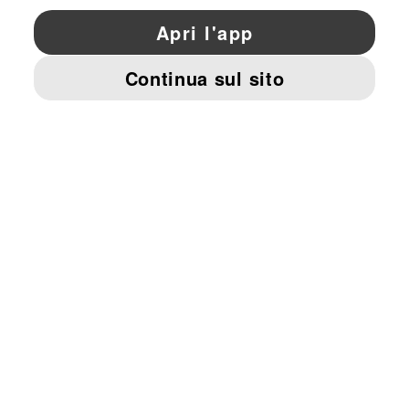
YouTube
Twitter
Pinterest
Instagram
Facebo
© PUMA EUROPE GMBH, 2026. TUTTI I DIRITTI RISERVATI
DATI AZIENDALI E LEGALI