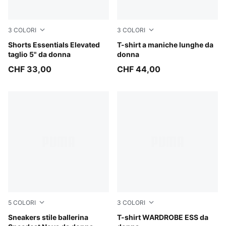
3
COLORI
3
COLORI
Puma Black
Shorts Essentials Elevated
Puma Black
T-shirt a maniche lunghe da
taglio 5" da donna
donna
CHF 33,00
CHF 44,00
5
COLORI
3
COLORI
Matte Bronze-PUMA Black
Sneakers stile ballerina
Deep Plum
T-shirt WARDROBE ESS da