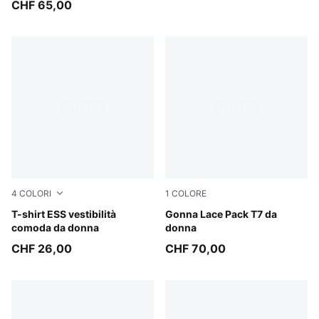
CHF 65,00
4
COLORI
1
COLORE
Inky Depths
T-shirt ESS vestibilità
Warm White
Gonna Lace Pack T7 da
comoda da donna
donna
CHF 26,00
CHF 70,00