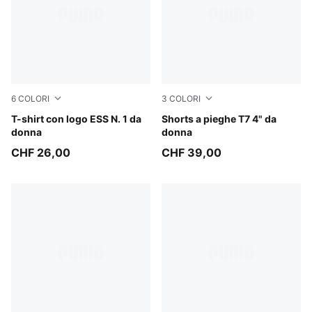
6
COLORI
3
COLORI
Garnet Glow
T-shirt con logo ESS N. 1 da
Red Flash
Shorts a pieghe T7 4" da
donna
donna
CHF 26,00
CHF 39,00