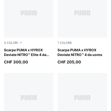
3
COLORI
1
COLORE
Intense Mint-Light Lavender
Scarpe PUMA x HYROX
Intense Mint-Light Lavender
Scarpe PUMA x HYROX
Deviate NITRO™ Elite 4 da
Deviate NITRO™ 4 da uomo
uomo
CHF 300,00
CHF 205,00