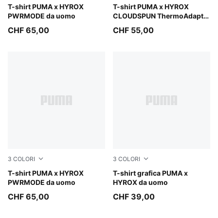
Puma White
T-shirt PUMA x HYROX
Intense Mint
T-shirt PUMA x HYROX
PWRMODE da uomo
CLOUDSPUN ThermoAdapt
da uomo
CHF 65,00
CHF 55,00
3
COLORI
3
COLORI
Puma Black
T-shirt PUMA x HYROX
Mouse Gray
T-shirt grafica PUMA x
PWRMODE da uomo
HYROX da uomo
CHF 65,00
CHF 39,00