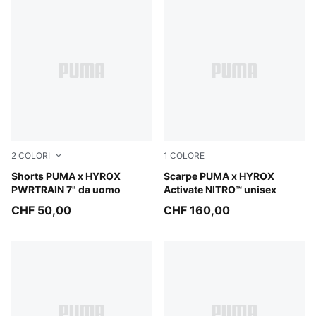
2
COLORI
1
COLORE
Herb Garden
Shorts PUMA x HYROX
Intense Mint-Light Lavende
Scarpe PUMA x HYROX
PWRTRAIN 7" da uomo
Activate NITRO™ unisex
CHF 50,00
CHF 160,00