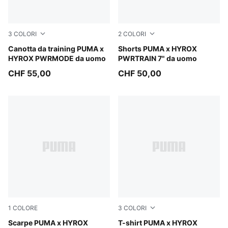
3
COLORI
2
COLORI
Intense Mint
Canotta da training PUMA x
Puma Black
Shorts PUMA x HYROX
HYROX PWRMODE da uomo
PWRTRAIN 7" da uomo
CHF 55,00
CHF 50,00
1
COLORE
3
COLORI
Pure Pink-Electric Orchid-Deep Plum
Scarpe PUMA x HYROX
Mouse Gray
T-shirt PUMA x HYROX