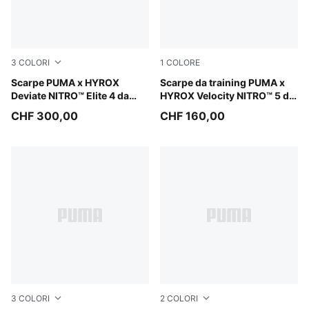
3
COLORI
1
COLORE
PUMA Black-Vibrant Yellow
Scarpe PUMA x HYROX
Intense Mint-Light Lavender
Scarpe da training PUMA x
Deviate NITRO™ Elite 4 da
HYROX Velocity NITRO™ 5 da
uomo
uomo
CHF 300,00
CHF 160,00
3
COLORI
2
COLORI