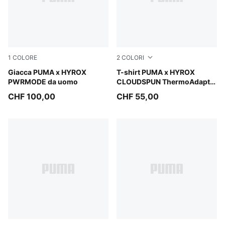
1
COLORE
2
COLORI
Puma Black
Giacca PUMA x HYROX
Puma Black
T-shirt PUMA x HYROX
PWRMODE da uomo
CLOUDSPUN ThermoAdapt
da uomo
CHF 100,00
CHF 55,00