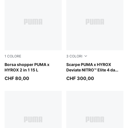
1
COLORE
3
COLORI
Puma Black
Borsa shopper PUMA x
PUMA White-PUMA Black
Scarpe PUMA x HYROX
HYROX 2 in 1 15 L
Deviate NITRO™ Elite 4 da
uomo
CHF 80,00
CHF 300,00