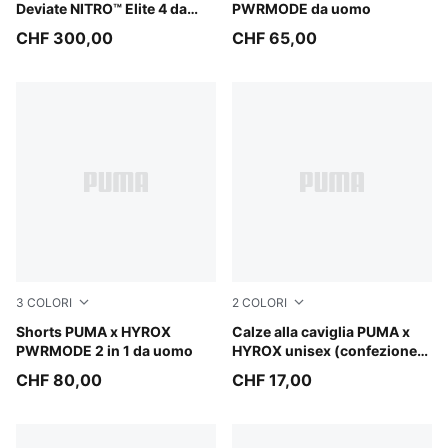
Deviate NITRO™ Elite 4 da
PWRMODE da uomo
uomo
CHF 300,00
CHF 65,00
3
COLORI
2
COLORI
Puma Black
Shorts PUMA x HYROX
black
Calze alla caviglia PUMA x
PWRMODE 2 in 1 da uomo
HYROX unisex (confezione
da 2)
CHF 80,00
CHF 17,00