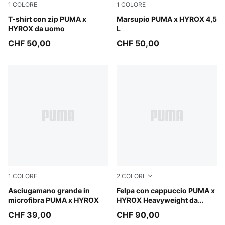
1
COLORE
1
COLORE
Puma Black
T-shirt con zip PUMA x
Puma Black
Marsupio PUMA x HYROX 4,5
HYROX da uomo
L
CHF 50,00
CHF 50,00
1
COLORE
2
COLORI
Puma Black
Asciugamano grande in
Puma Black
Felpa con cappuccio PUMA x
microfibra PUMA x HYROX
HYROX Heavyweight da
uomo
CHF 39,00
CHF 90,00