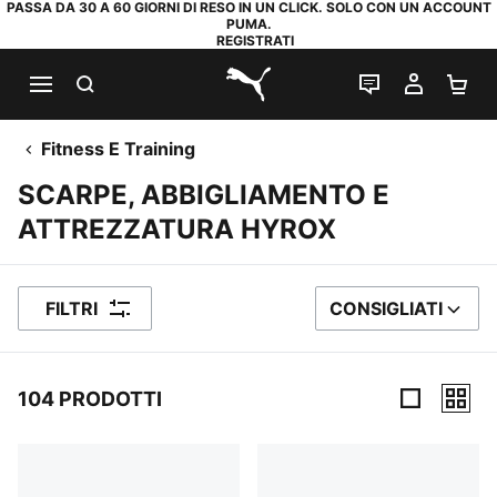
PASSA DA 30 A 60 GIORNI DI RESO IN UN CLICK. SOLO CON UN ACCOUNT
PUMA.
REGISTRATI
RICERCA
CHAT
IL MIO
CA
PUMA.com
Fitness E Training
SCARPE, ABBIGLIAMENTO E
ATTREZZATURA HYROX
FILTRI
CONSIGLIATI
ORDINA PER
104 PRODOTTI
104 Prodotti