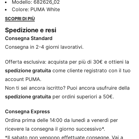
maniche, caratterizzata da un logo N. 1 ricamato in
Modello
:
682626_02
evidenza. Pensato per chi abbraccia ogni momento,
Colore
:
PUMA White
questo capo combina uno stile disinvolto con l'iconico
SCOPRI DI PIÙ
tocco PUMA. Lascia il segno e domina la giornata.
Spedizione e resi
CARATTERISTICHE + VANTAGGI
Consegna Standard
Con almeno il 20% di materiale riciclato
DETTAGLI
Consegna in 2-4 giorni lavorativi.
Vestibilità regolare
Jersey semplice
Offerta esclusiva: acquista per più di 30€ e ottieni la
Lunghezza regolare
spedizione gratuita
come cliente registrato con il tuo
Girocollo
account PUMA.
Modello smanicato
Non ti sei ancora iscritto? Puoi ancora usufruire della
Loghi PUMA
spedizione gratuita
per ordini superiori a 50€.
Consegna Express
Ordina prima delle 14:00 da lunedì a venerdì per
ricevere la consegna il giorno successivo*.
*Il sabato non vengono effettuate consegne. Vai a