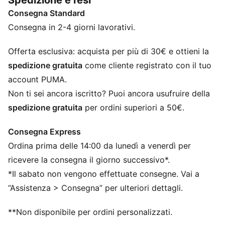
Spedizione e resi
senti sicura, fresca e pronta per ogni chilometro.
Consegna Standard
CARATTERISTICHE + VANTAGGI
Creato con almeno il 50% di materiale riciclato
Consegna in 2-4 giorni lavorativi.
DETTAGLI
Vestibilità: Boxy
Offerta esclusiva: acquista per più di 30€ e ottieni la
Materiale principale: Pique
spedizione gratuita
come cliente registrato con il tuo
Collo: Girocollo
account PUMA.
Maniche corte
Non ti sei ancora iscritto? Puoi ancora usufruire della
Lunghezza: Cropped
spedizione gratuita
per ordini superiori a 50€.
Consegna Express
Ordina prima delle 14:00 da lunedì a venerdì per
ricevere la consegna il giorno successivo*.
*Il sabato non vengono effettuate consegne. Vai a
“Assistenza > Consegna” per ulteriori dettagli.
**Non disponibile per ordini personalizzati.