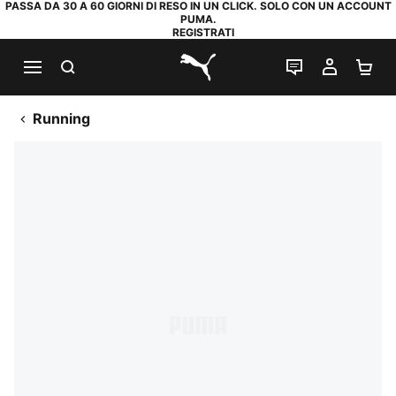
PASSA DA 30 A 60 GIORNI DI RESO IN UN CLICK. SOLO CON UN ACCOUNT
PUMA.
REGISTRATI
RICERCA
CHAT
IL MIO
CA
PUMA.com
Running