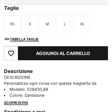
Taglia
XS
S
M
L
XL
Taglia
Taglia
Taglia
Taglia
Taglia
TABELLA TAGLIE
AGGIUNGI AL CARRELLO
Aggiungi ai Preferiti
Descrizione
DESCRIZIONE
Personalizza ogni corsa con questa maglietta da
running. Il tessuto tecnico offre una sensazione di
Modello
:
528430_88
freschezza immediata per aiutarti a mantenere la rotta
Colore
:
Sandstone
anche quando splende il sole. La vestibilità squadrata
SCOPRI DI PIÙ
e i dettagli studiati ti regalano una silhouette fresca. Ti