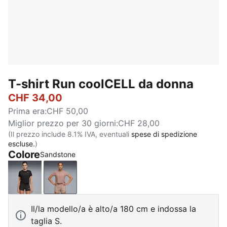
T-shirt Run coolCELL da donna
CHF 34,00
Prima era
:
CHF 50,00
Miglior prezzo per 30 giorni
:
CHF 28,00
(Il prezzo include 8.1% IVA, eventuali
spese di spedizione
escluse.
)
Colore
Sandstone
PUMA Black
Sandstone
Il/la modello/a è alto/a 180 cm e indossa la
taglia S.