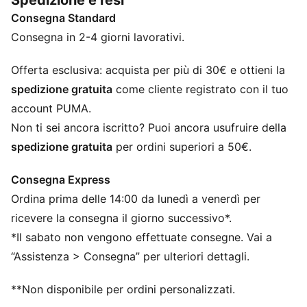
Spedizione e resi
HER ti fa sentire sicura, comoda e pronta ad
Consegna Standard
affrontare ogni giornata.
CARATTERISTICHE + VANTAGGI
Consegna in 2-4 giorni lavorativi.
Con almeno il 20% di materiale riciclato
DETTAGLI
Offerta esclusiva: acquista per più di 30€ e ottieni la
Vestibilità: Oversize
spedizione gratuita
come cliente registrato con il tuo
Materiale principale: Jersey semplice
account PUMA.
Collo: Girocollo
Non ti sei ancora iscritto? Puoi ancora usufruire della
Maniche corte
spedizione gratuita
per ordini superiori a 50€.
Lunghezza: Regolare
Consegna Express
Ordina prima delle 14:00 da lunedì a venerdì per
ricevere la consegna il giorno successivo*.
*Il sabato non vengono effettuate consegne. Vai a
“Assistenza > Consegna” per ulteriori dettagli.
**Non disponibile per ordini personalizzati.