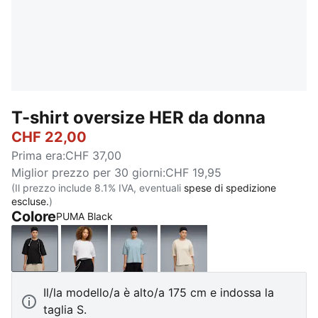
T-shirt oversize HER da donna
CHF 22,00
Prima era
:
CHF 37,00
Miglior prezzo per 30 giorni
:
CHF 19,95
(Il prezzo include 8.1% IVA, eventuali
spese di spedizione
escluse.
)
Colore
PUMA Black
PUMA Black
PUMA White
Seafoam
Alpine Snow
Il/la modello/a è alto/a 175 cm e indossa la
taglia S.