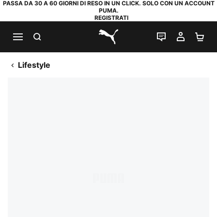
PASSA DA 30 A 60 GIORNI DI RESO IN UN CLICK. SOLO CON UN ACCOUNT
PUMA.
REGISTRATI
RICERCA
CHAT
IL MIO
CA
PUMA.com
Lifestyle