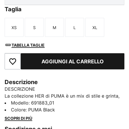
Taglia
XS
S
M
L
XL
Taglia
Taglia
Taglia
Taglia
Taglia
TABELLA TAGLIE
AGGIUNGI AL CARRELLO
Aggiungi ai Preferiti
Descrizione
DESCRIZIONE
La collezione HER di PUMA è un mix di stile e grinta,
con un tocco audace e moderno. Pensata per tutte le
Modello
:
691883_01
donne, unisce design ispirati al mondo sportivo a
Colore
:
PUMA Black
un’eleganza unica. Perfetta per l’allenamento, le
SCOPRI DI PIÙ
commissioni o le uscite con le amiche, la collezione