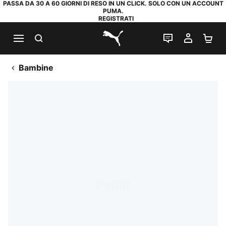
PASSA DA 30 A 60 GIORNI DI RESO IN UN CLICK. SOLO CON UN ACCOUNT
PUMA.
REGISTRATI
RICERCA
CHAT
IL MIO
CA
PUMA.com
Bambine