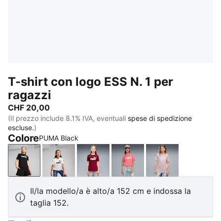
T-shirt con logo ESS N. 1 per
ragazzi
CHF 20,00
(Il prezzo include 8.1% IVA, eventuali
spese di spedizione
escluse.
)
Colore
PUMA Black
PUMA Black
PUMA White
Garnet Glow
Wild Pink
Misty Pink
Il/la modello/a è alto/a 152 cm e indossa la
taglia 152.