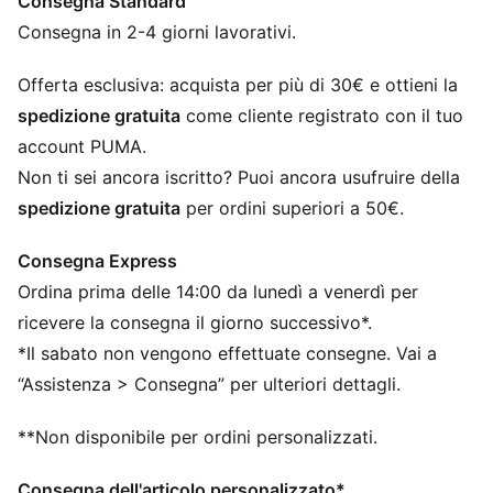
Consegna Standard
Con almeno il 20% di cotone riciclato
DETTAGLI
Consegna in 2-4 giorni lavorativi.
Vestibilità regolare
Jersey semplice
Offerta esclusiva: acquista per più di 30€ e ottieni la
Lunghezza regolare
spedizione gratuita
come cliente registrato con il tuo
Girocollo
account PUMA.
Maniche corte
Non ti sei ancora iscritto? Puoi ancora usufruire della
Loghi PUMA
spedizione gratuita
per ordini superiori a 50€.
PUMA per ragazzi: per bambini più grandi dagli otto ai
sedici anni
Consegna Express
Ordina prima delle 14:00 da lunedì a venerdì per
ricevere la consegna il giorno successivo*.
*Il sabato non vengono effettuate consegne. Vai a
“Assistenza > Consegna” per ulteriori dettagli.
**Non disponibile per ordini personalizzati.
Consegna dell'articolo personalizzato*