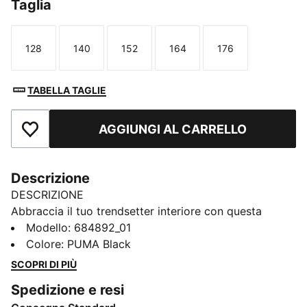
Taglia
128
140
152
164
176
Taglia
Taglia
Taglia
Taglia
Taglia
TABELLA TAGLIE
AGGIUNGI AL CARRELLO
Aggiungi ai Preferiti
Descrizione
DESCRIZIONE
Abbraccia il tuo trendsetter interiore con questa
maglietta con un logo PUMA audace. La vestibilità
Modello
:
684892_01
regolare e il morbido misto cotone lo rendono una
Colore
:
PUMA Black
scelta versatile per qualsiasi avventura. Abbraccia
SCOPRI DI PIÙ
l'iconico stile PUMA e rendi ogni giorno straordinario!
Spedizione e resi
CARATTERISTICHE + VANTAGGI