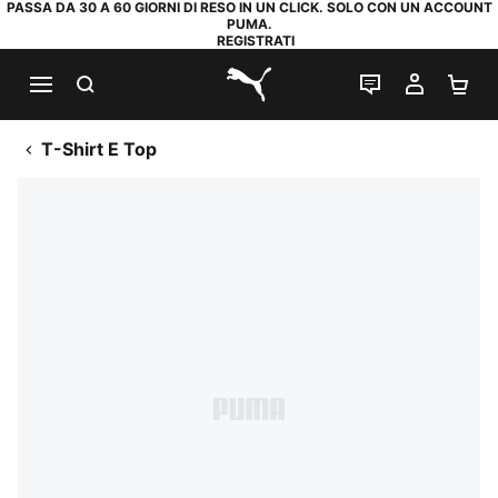
PASSA DA 30 A 60 GIORNI DI RESO IN UN CLICK. SOLO CON UN ACCOUNT
PUMA.
REGISTRATI
RICERCA
CHAT
IL MIO
CA
PUMA.com
T-Shirt E Top