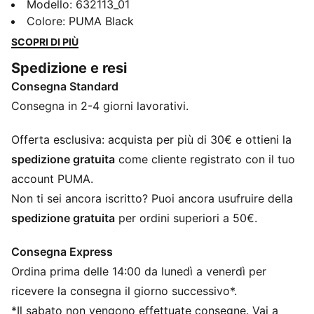
creative e stile semplice, creando capi comodi che
Modello
:
632113_01
fanno la differenza. Dai motivi astratti ai loghi iconici,
Colore
:
PUMA Black
ogni design porta un tocco unico al tuo outfit.
SCOPRI DI PIÙ
CARATTERISTICHE + VANTAGGI
Spedizione e resi
Con almeno il 20% di materiale riciclato
Consegna Standard
DETTAGLI
Vestibilità: Regolare
Consegna in 2-4 giorni lavorativi.
Materiale principale 2: Jersey semplice
Collo: Girocollo
Offerta esclusiva: acquista per più di 30€ e ottieni la
Maniche corte
spedizione gratuita
come cliente registrato con il tuo
Lunghezza: Regolare
account PUMA.
Non ti sei ancora iscritto? Puoi ancora usufruire della
spedizione gratuita
per ordini superiori a 50€.
Consegna Express
Ordina prima delle 14:00 da lunedì a venerdì per
ricevere la consegna il giorno successivo*.
*Il sabato non vengono effettuate consegne. Vai a