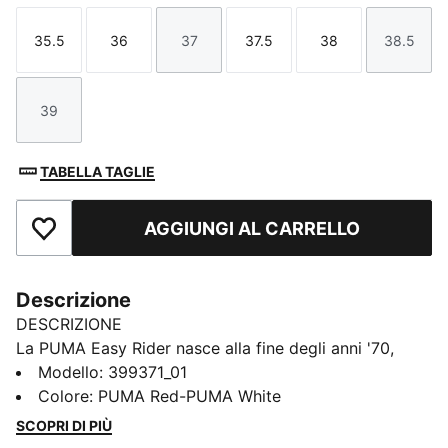
35.5
36
37
37.5
38
38.5
Taglia
Taglia
Taglia
Taglia
Taglia
Taglia
39
Taglia
TABELLA TAGLIE
AGGIUNGI AL CARRELLO
Aggiungi ai Preferiti
Descrizione
DESCRIZIONE
La PUMA Easy Rider nasce alla fine degli anni '70,
quando il mondo della corsa si sposta dalla pista alle
Modello
:
399371_01
strade. Oggi, fa il suo grande ritorno con un classico
Colore
:
PUMA Red-PUMA White
profilo sottile e un aspetto vintage. Questa versione,
SCOPRI DI PIÙ
caratterizzata da una base in tessuto con rivestimenti