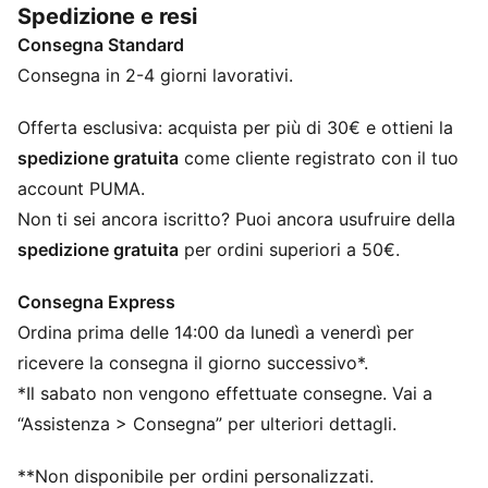
Spedizione e resi
in pelle scamosciata, porterà sicuramente un tocco di
Consegna Standard
stile semplice e retrò a qualsiasi look!
CARATTERISTICHE + VANTAGGI
Consegna in 2-4 giorni lavorativi.
Leather Working Group (LWG): i prodotti in pelle di
PUMA seguono una produzione responsabile
Offerta esclusiva: acquista per più di 30€ e ottieni la
attraverso il Leather Working Group.
spedizione gratuita
come cliente registrato con il tuo
www.leatherworkinggroup.com
account PUMA.
DETTAGLI
Non ti sei ancora iscritto? Puoi ancora usufruire della
Tomaia a base di nylon
spedizione gratuita
per ordini superiori a 50€.
Rivestimenti in pelle scamosciata su gambale, punta e
tomaia
Consegna Express
Mascherina in nylon
Ordina prima delle 14:00 da lunedì a venerdì per
Occhiello in pelle scamosciata
Tacco in pelle scamosciata con base in pelle sintetica
ricevere la consegna il giorno successivo*.
Linguetta in nylon
*Il sabato non vengono effettuate consegne. Vai a
Striscia sagomata PUMA in pelle sintetica
“Assistenza > Consegna” per ulteriori dettagli.
Loghi PUMA
PUMA per ragazzi: per bambini più grandi dagli otto ai
**Non disponibile per ordini personalizzati.