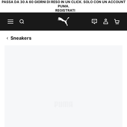
PASSA DA 30 A 60 GIORNI DI RESO IN UN CLICK. SOLO CON UN ACCOUNT
PUMA.
REGISTRATI
RICERCA
CHAT
IL MIO
CA
PUMA.com
Sneakers