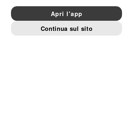
YouTube
Twitter
Pinterest
Instagram
Facebo
© PUMA EUROPE GMBH, 2026. TUTTI I DIRITTI RISERVATI
DATI AZIENDALI E LEGALI