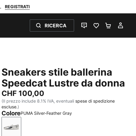
REGISTRATI
.
RICERCA
CHAT
PREFERITI 0
CARRELL
IL M
Sneakers stile ballerina
Speedcat Lustre da donna
CHF 100,00
(Il prezzo include 8.1% IVA, eventuali
spese di spedizione
escluse.
)
Colore
PUMA Silver-Feather Gray
PUMA Silver-Feather Gray