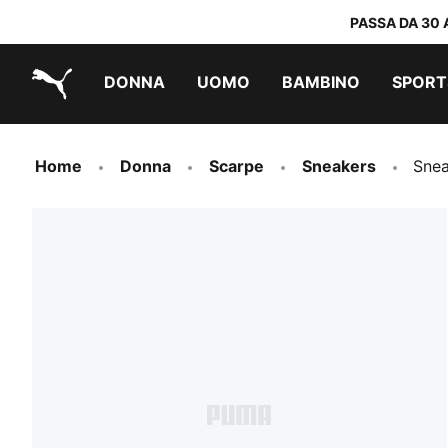
PASSA DA 30 
DONNA
UOMO
BAMBINO
SPORT
PUMA.com
PUMA x TRANSFORMERS
PUMA x DORA THE EXPLORER
Scarpe facili da indossare
Sneakers a meno di 60 CHF
Sneakers a meno di 30 CHF
Home
Donna
Scarpe
Sneakers
Snea