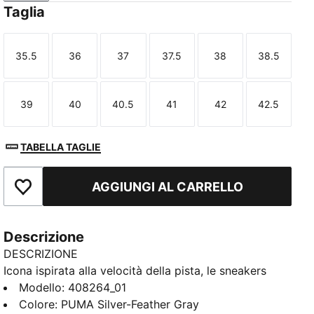
Taglia
35.5
36
37
37.5
38
38.5
Taglia
Taglia
Taglia
Taglia
Taglia
Taglia
39
40
40.5
41
42
42.5
Taglia
Taglia
Taglia
Taglia
Taglia
Taglia
TABELLA TAGLIE
AGGIUNGI AL CARRELLO
Aggiungi ai Preferiti
Descrizione
DESCRIZIONE
Icona ispirata alla velocità della pista, le sneakers
Speedcat portano edge e individualità a qualsiasi
Modello
:
408264_01
outfit. Queste sneakers in stile ballerina combinano
Colore
:
PUMA Silver-Feather Gray