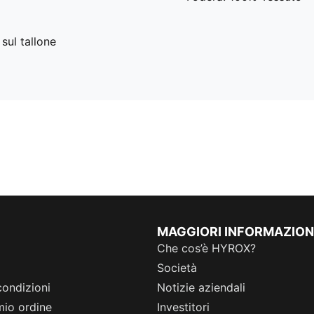
sul tallone
MAGGIORI INFORMAZION
Che cos’è HYROX?
Società
condizioni
Notizie aziendali
 mio ordine
Investitori