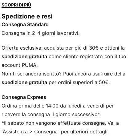
dettagli metallici con effetto crepa e rifiniture a
SCOPRI DI PIÙ
specchio ultra brillanti.
Spedizione e resi
DETTAGLI
Consegna Standard
Progettato per: Lifestyle di PUMA
Larghezza: Regolare
Consegna in 2-4 giorni lavorativi.
Chiusura: Strappi elastici
Tipo di tacco: Tacco piatto
Offerta esclusiva: acquista per più di 30€ e ottieni la
Tomaia in metallo effetto crepa e a specchio
spedizione gratuita
come cliente registrato con il tuo
Logo PUMA in rilievo e stampato sulla punta e sul
account PUMA.
tallone
Non ti sei ancora iscritto? Puoi ancora usufruire della
spedizione gratuita
per ordini superiori a 50€.
Consegna Express
Ordina prima delle 14:00 da lunedì a venerdì per
ricevere la consegna il giorno successivo*.
*Il sabato non vengono effettuate consegne. Vai a
“Assistenza > Consegna” per ulteriori dettagli.