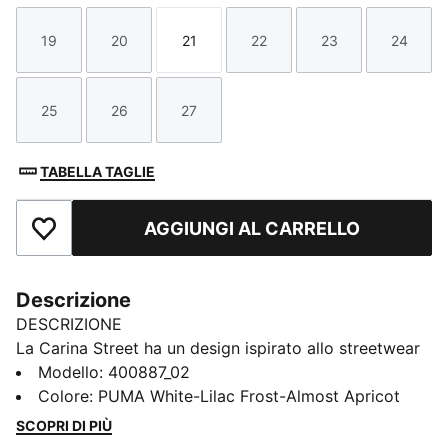
19
20
21
22
23
24
Taglia
Taglia
Taglia
Taglia
Taglia
Taglia
25
26
27
Taglia
Taglia
Taglia
TABELLA TAGLIE
AGGIUNGI AL CARRELLO
Aggiungi ai Preferiti
Descrizione
DESCRIZIONE
La Carina Street ha un design ispirato allo streetwear
combinato con un vero profilo platform e dettagli
Modello
:
400887_02
ispirati al basket, che la rendono la scelta perfetta per
Colore
:
PUMA White-Lilac Frost-Almost Apricot
aggiungere un tocco di stile agli outfit di tutti i giorni
SCOPRI DI PIÙ
dei tuoi bambini. Questa versione presenta un