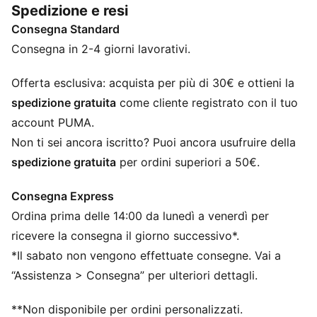
Spedizione e resi
grazioso dettaglio di design sul cinturino a strappo.
Consegna Standard
CARATTERISTICHE + VANTAGGI
La tomaia delle scarpe è realizzata con almeno il 30%
Consegna in 2-4 giorni lavorativi.
di materiali riciclati e la parte inferiore con almeno il
10% di materiali riciclati
Offerta esclusiva: acquista per più di 30€ e ottieni la
DETTAGLI
spedizione gratuita
come cliente registrato con il tuo
Larghezza regolare
account PUMA.
Tomaia in materiale sintetico
Non ti sei ancora iscritto? Puoi ancora usufruire della
Chiusura a strappo
spedizione gratuita
per ordini superiori a 50€.
Loghi PUMA
PUMA per bimbi ai primi passi: consigliato per bambini
Consegna Express
da zero a quattro anni
Ordina prima delle 14:00 da lunedì a venerdì per
ricevere la consegna il giorno successivo*.
*Il sabato non vengono effettuate consegne. Vai a
“Assistenza > Consegna” per ulteriori dettagli.
**Non disponibile per ordini personalizzati.