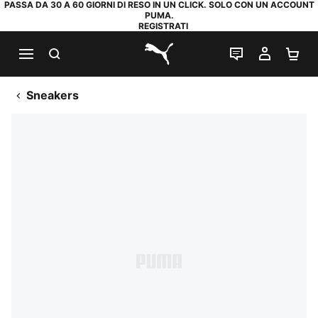
PASSA DA 30 A 60 GIORNI DI RESO IN UN CLICK. SOLO CON UN ACCOUNT
PUMA.
REGISTRATI
RICERCA
CHAT
IL MIO
CA
PUMA.com
Sneakers