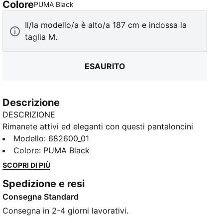
Colore
:
Esaurito
PUMA Black
Il/la modello/a è alto/a 187 cm e indossa la
taglia M.
ESAURITO
Descrizione
DESCRIZIONE
Rimanete attivi ed eleganti con questi pantaloncini
PUMA. Presenta un logo Cat ricamato e una fascia
Modello
:
682600_01
elasticizzata in vita con coulisse interna per una
Colore
:
PUMA Black
vestibilità perfetta. Ideali per qualsiasi avventura,
SCOPRI DI PIÙ
questi pantaloncini consentono di muoversi con
Spedizione e resi
facilità e sicurezza.
Consegna Standard
CARATTERISTICHE + VANTAGGI
Con almeno il 20% di cotone riciclato
Consegna in 2-4 giorni lavorativi.
DETTAGLI