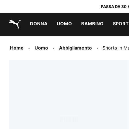
PASSA DA 30 
DONNA
UOMO
BAMBINO
SPORT
PUMA.com
PUMA x TRANSFORMERS
PUMA x DORA THE EXPLORER
Scarpe facili da indossare
Sneakers a meno di 60 CHF
Sneakers a meno di 30 CHF
Home
Uomo
Abbigliamento
Shorts In M