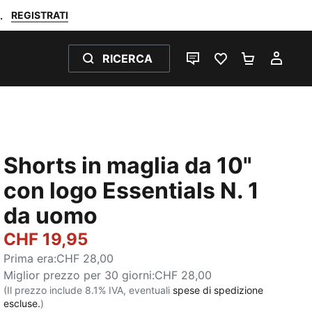
REGISTRATI
.
RICERCA
CHAT
PREFERITI 0
CARRELL
IL M
Shorts in maglia da 10"
con logo Essentials N. 1
da uomo
CHF 19,95
Prima era
:
CHF 28,00
Miglior prezzo per 30 giorni
:
CHF 28,00
(Il prezzo include 8.1% IVA, eventuali
spese di spedizione
escluse.
)