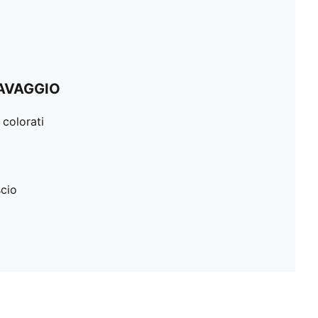
LAVAGGIO
 colorati
scio