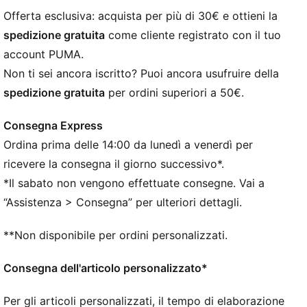
Vestibilità regolare
Offerta esclusiva: acquista per più di 30€ e ottieni la
Jersey semplice
spedizione gratuita
come cliente registrato con il tuo
Lunghezza al ginocchio
account PUMA.
Vita media
Non ti sei ancora iscritto? Puoi ancora usufruire della
Tasca laterale
spedizione gratuita
per ordini superiori a 50€.
Loghi PUMA
Consegna Express
Ordina prima delle 14:00 da lunedì a venerdì per
ricevere la consegna il giorno successivo*.
*Il sabato non vengono effettuate consegne. Vai a
“Assistenza > Consegna” per ulteriori dettagli.
**Non disponibile per ordini personalizzati.
Consegna dell'articolo personalizzato*
Per gli articoli personalizzati, il tempo di elaborazione