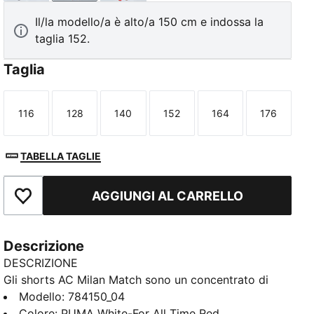
Il/la modello/a è alto/a 150 cm e indossa la
taglia 152.
Taglia
116
128
140
152
164
176
Taglia
Taglia
Taglia
Taglia
Taglia
Taglia
TABELLA TAGLIE
AGGIUNGI AL CARRELLO
Aggiungi ai Preferiti
Descrizione
DESCRIZIONE
Gli shorts AC Milan Match sono un concentrato di
energia professionale per le aspiranti leggende di San
Modello
:
784150_04
Siro. Ideali per le giornate di partita, progettati per
Colore
:
PUMA White-For All Time Red