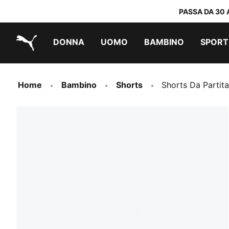
PASSA DA 30 
DONNA
UOMO
BAMBINO
SPORT
PUMA.com
PUMA x TRANSFORMERS
PUMA x DORA THE EXPLORER
Scarpe facili da indossare
Sneakers a meno di 60 CHF
Sneakers a meno di 30 CHF
Home
Bambino
Shorts
Shorts Da Partit