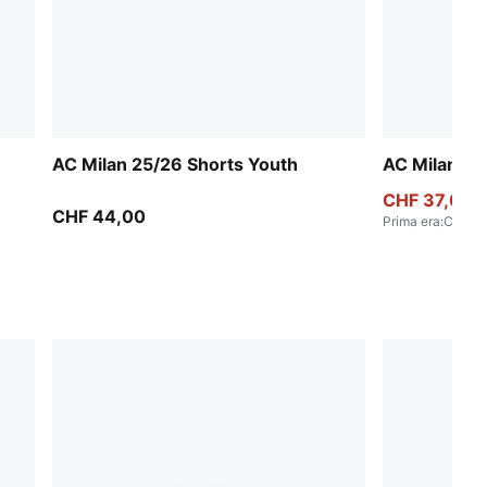
AC Milan 25/26 Shorts Youth
AC Milan 25
CHF 37,00
CHF 44,00
Prima era
:
CHF 4