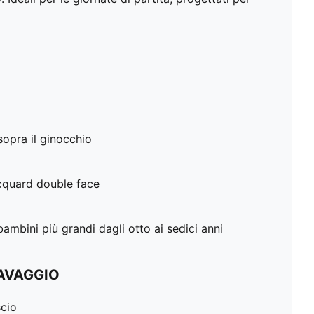
opra il ginocchio
acquard double face
mbini più grandi dagli otto ai sedici anni
LAVAGGIO
scio