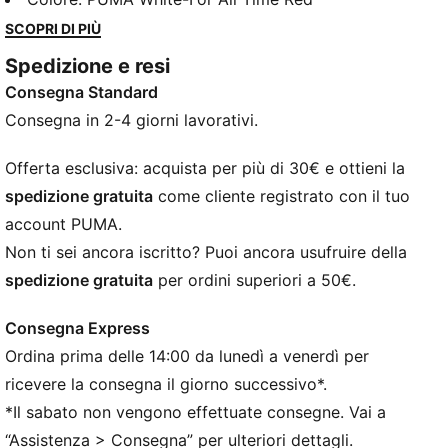
giocate audaci.
SCOPRI DI PIÙ
CARATTERISTICHE + VANTAGGI
Spedizione e resi
GESTIONE DELL’UMIDITÀ: la tecnologia dryCELL di
Consegna Standard
PUMA assorbe l’umidità e il sudore e ti mantiene
sempre asciutto e a tuo agio
Consegna in 2-4 giorni lavorativi.
Realizzata al 100% in materiale riciclato, escluse
finiture e decorazioni
Offerta esclusiva: acquista per più di 30€ e ottieni la
DETTAGLI
spedizione gratuita
come cliente registrato con il tuo
Progettato per: Calcio
account PUMA.
Vestibilità: Regolare
Non ti sei ancora iscritto? Puoi ancora usufruire della
Lunghezza: Lunghezza sopra il ginocchio
spedizione gratuita
per ordini superiori a 50€.
Fondo aperto
Materiale principale: Jacquard double face
Consegna Express
Vita: Media
Ordina prima delle 14:00 da lunedì a venerdì per
PUMA per ragazzi: per bambini più grandi dagli otto
ai sedici anni
ricevere la consegna il giorno successivo*.
*Il sabato non vengono effettuate consegne. Vai a
“Assistenza > Consegna” per ulteriori dettagli.