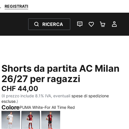
REGISTRATI
.
RICERCA
CHAT
PREFERITI 0
CARRELL
IL M
Shorts da partita AC Milan
26/27 per ragazzi
CHF 44,00
(Il prezzo include 8.1% IVA, eventuali
spese di spedizione
escluse.
)
Colore
PUMA White-For All Time Red
PUMA White-Victory Gold
PUMA White-For All Time Red
PUMA Black-For All Time Red