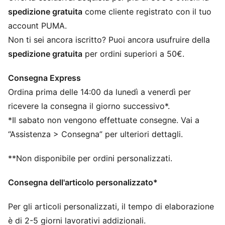
Vestibilità: Regolare
spedizione gratuita
come cliente registrato con il tuo
Lunghezza sopra il ginocchio
account PUMA.
Vita: Media
Non ti sei ancora iscritto? Puoi ancora usufruire della
Tasche laterali
spedizione gratuita
per ordini superiori a 50€.
Fascia elasticizzata in vita con coulisse
PUMA per ragazzi: per bambini più grandi dagli otto ai
Consegna Express
sedici anni
Ordina prima delle 14:00 da lunedì a venerdì per
ricevere la consegna il giorno successivo*.
*Il sabato non vengono effettuate consegne. Vai a
“Assistenza > Consegna” per ulteriori dettagli.
**Non disponibile per ordini personalizzati.
Consegna dell'articolo personalizzato*
Per gli articoli personalizzati, il tempo di elaborazione
è di 2-5 giorni lavorativi addizionali.