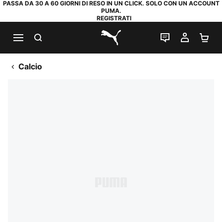
PASSA DA 30 A 60 GIORNI DI RESO IN UN CLICK. SOLO CON UN ACCOUNT
PUMA.
REGISTRATI
RICERCA
CHAT
IL MIO
CA
PUMA.com
Calcio