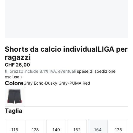
Shorts da calcio individualLIGA per
ragazzi
CHF 26,00
(Il prezzo include 8.1% IVA, eventuali
spese di spedizione
escluse.
)
Colore
Gray Echo-Dusky Gray-PUMA Red
Gray Echo-Dusky Gray-PUMA Red
Taglia
116
128
140
152
164
176
Taglia
Taglia
Taglia
Taglia
Taglia
Taglia