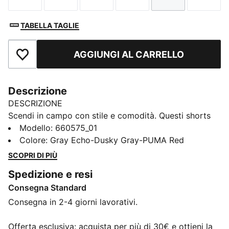
TABELLA TAGLIE
AGGIUNGI AL CARRELLO
Aggiungi ai Preferiti
Descrizione
DESCRIZIONE
Scendi in campo con stile e comodità. Questi shorts
leggeri si muovono con te, allontanano il sudore e
Modello
:
660575_01
tengono i tuoi oggetti essenziali a portata di mano
Colore
:
Gray Echo-Dusky Gray-PUMA Red
nelle tasche. Il design moderno con accenti di colore
SCOPRI DI PIÙ
audaci attirerà l'attenzione di tutti durante
Spedizione e resi
l'allenamento o la partita. Dominate il gioco.
Consegna Standard
CARATTERISTICHE + VANTAGGI
Realizzato al 100% in materiale riciclato, escluse
Consegna in 2-4 giorni lavorativi.
finiture e decorazioni
DETTAGLI
Offerta esclusiva: acquista per più di 30€ e ottieni la