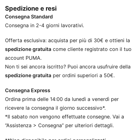
audaci e dettagli giocosi che celebrano personalità,
Spedizione e resi
cuore e la passione dei veri tifosi.
Consegna Standard
DETTAGLI
Vestibilità: Regolare
Consegna in 2-4 giorni lavorativi.
Lunghezza: Lunghezza sopra il ginocchio
Vita: Media
Offerta esclusiva: acquista per più di 30€ e ottieni la
Tasche: Tasca laterale
spedizione gratuita
come cliente registrato con il tuo
Grafica Borussia Dortmund e Sesame Street sulla
account PUMA.
gamba
Non ti sei ancora iscritto? Puoi ancora usufruire della
PUMA per ragazzi: per bambini più grandi dagli otto ai
spedizione gratuita
per ordini superiori a 50€.
sedici anni
Consegna Express
Ordina prima delle 14:00 da lunedì a venerdì per
ricevere la consegna il giorno successivo*.
*Il sabato non vengono effettuate consegne. Vai a
“Assistenza > Consegna” per ulteriori dettagli.