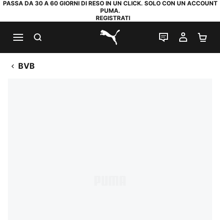
PASSA DA 30 A 60 GIORNI DI RESO IN UN CLICK. SOLO CON UN ACCOUNT
PUMA.
REGISTRATI
RICERCA
CHAT
IL MIO
CA
PUMA.com
BVB