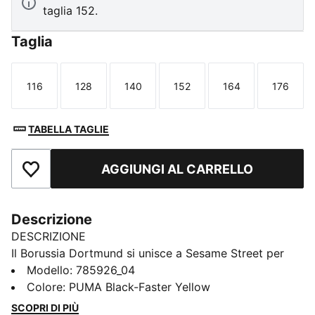
taglia 152.
Taglia
116
128
140
152
164
176
Taglia
Taglia
Taglia
Taglia
Taglia
Taglia
TABELLA TAGLIE
AGGIUNGI AL CARRELLO
Aggiungi ai Preferiti
Descrizione
DESCRIZIONE
Il Borussia Dortmund si unisce a Sesame Street per
una nuova collab. Ispirata alla gioia dell’infanzia e allo
Modello
:
785926_04
spirito instancabile dei Gialloneri, la collezione
Colore
:
PUMA Black-Faster Yellow
Borussia Dortmund x Sesame Street unisce design
SCOPRI DI PIÙ