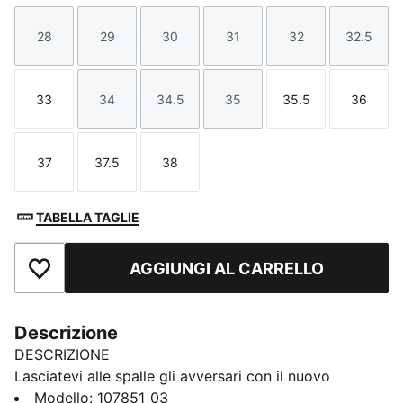
28
29
30
31
32
32.5
Taglia
Taglia
Taglia
Taglia
Taglia
Taglia
33
34
34.5
35
35.5
36
Taglia
Taglia
Taglia
Taglia
Taglia
Taglia
37
37.5
38
Taglia
Taglia
Taglia
TABELLA TAGLIE
AGGIUNGI AL CARRELLO
Aggiungi ai Preferiti
Descrizione
DESCRIZIONE
Lasciatevi alle spalle gli avversari con il nuovo
Solarflash. Questa scarpa da indoor offre un
Modello
:
107851_03