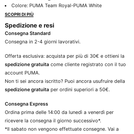
eccellente ritorno di energia grazie a una tecnologia
Colore
:
PUMA Team Royal-PUMA White
leggera nell'intersuola che aumenta l'esplosività. La
SCOPRI DI PIÙ
comoda tomaia in mesh è inserita in una struttura
Spedizione e resi
superiore stabile che offre un sostegno maggiore per
Consegna Standard
tutti i movimenti multidirezionali.
CARATTERISTICHE + VANTAGGI
Consegna in 2-4 giorni lavorativi.
La tomaia delle scarpe è realizzata con almeno il 20%
di materiali riciclati
Offerta esclusiva: acquista per più di 30€ e ottieni la
DETTAGLI
spedizione gratuita
come cliente registrato con il tuo
Vestibilità regolare
account PUMA.
StabilitySkeleton per una maggiore stabilità mediale e
Non ti sei ancora iscritto? Puoi ancora usufruire della
laterale
spedizione gratuita
per ordini superiori a 50€.
Rete Ventair per la traspirazione
Nuova soletta in EVA con supporto all'arco plantare
Consegna Express
PUMA per ragazzi: per bambini più grandi dagli otto ai
Ordina prima delle 14:00 da lunedì a venerdì per
sedici anni
PUMA per ragazzi: per bambini più grandi dagli otto ai
ricevere la consegna il giorno successivo*.
sedici anni
*Il sabato non vengono effettuate consegne. Vai a