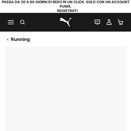
PASSA DA 30 A 60 GIORNI DI RESO IN UN CLICK. SOLO CON UN ACCOUNT
PUMA.
REGISTRATI
RICERCA
CHAT
IL MIO
CA
PUMA.com
Running