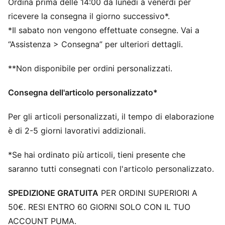
Ordina prima delle 14:00 da lunedì a venerdì per
per fornire il massimo ritorno di energia
PUMAGRIP: La suola è realizzata con una mescola di
ricevere la consegna il giorno successivo*.
gomma resistente per una trazione su più superfici
*Il sabato non vengono effettuate consegne. Vai a
DETTAGLI
“Assistenza > Consegna” per ulteriori dettagli.
Vestibilità regolare
Punta arrotondata
**Non disponibile per ordini personalizzati.
Chiusura a lacci
Tipo di tacco: Tacco piatto
Consegna dell'articolo personalizzato*
Dislivello tra tallone e punta: 10,0 cm
Ammortizzazione: Media
Per gli articoli personalizzati, il tempo di elaborazione
Altezza dello stack: 36 mm / 26 mm
è di 2-5 giorni lavorativi addizionali.
Pronazione: Neutro
*Se hai ordinato più articoli, tieni presente che
saranno tutti consegnati con l'articolo personalizzato.
SPEDIZIONE GRATUITA
PER ORDINI SUPERIORI A
50€. RESI ENTRO 60 GIORNI SOLO CON IL TUO
ACCOUNT PUMA.