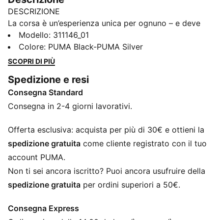
DESCRIZIONE
La corsa è un’esperienza unica per ognuno – e deve
esserlo davvero. Che tu stia inseguendo un record
Modello
:
311146_01
personale o solo quella sensazione, Velocity 4 è fatta
Colore
:
PUMA Black-PUMA Silver
per muoversi con te. Per ogni runner, in ogni
SCOPRI DI PIÙ
momento, a qualsiasi distanza: resiste, performa e
Spedizione e resi
supera le aspettative. Questa versione è dotata di
Consegna Standard
membrana GTX Invisible FIT, impermeabile, antivento e
traspirante, per mantenerti asciutto in movimento.
Consegna in 2-4 giorni lavorativi.
Inoltre, presenta una intersuola NITROFOAM™ a tutta
lunghezza per un'ammortizzazione ottimale e una
Offerta esclusiva: acquista per più di 30€ e ottieni la
suola PUMAGRIP per la miglior trazione.
spedizione gratuita
come cliente registrato con il tuo
CARATTERISTICHE + VANTAGGI
account PUMA.
GORE-TEX: Membrana impermeabile che mantiene i
Non ti sei ancora iscritto? Puoi ancora usufruire della
piedi asciutti e caldi, garantendo al contempo una
spedizione gratuita
per ordini superiori a 50€.
traspirabilità ottimale.
NITROFOAM™: Innovativa tecnologia di schiuma infusa
Consegna Express
di azoto che utilizza materie prime di qualità superiore