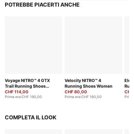
POTREBBE PIACERTI ANCHE
Voyage NITRO™ 4 GTX
Velocity NITRO™ 4
Elec
Trail Running Shoes
Running Shoes Women
Run
Women
CHF 114,00
CHF 80,00
CHF
Prima era
:
CHF 190,00
Prima era
:
CHF 160,00
Prima
COMPLETA IL LOOK