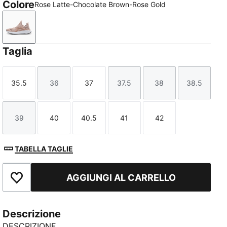
Colore
Rose Latte-Chocolate Brown-Rose Gold
Rose Latte-Chocolate Brown-Rose Gold
Taglia
35.5
36
37
37.5
38
38.5
Taglia
Taglia
Taglia
Taglia
Taglia
Taglia
39
40
40.5
41
42
Taglia
Taglia
Taglia
Taglia
Taglia
TABELLA TAGLIE
AGGIUNGI AL CARRELLO
Aggiungi ai Preferiti
Descrizione
DESCRIZIONE