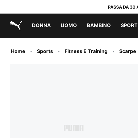
PASSA DA 30 
DONNA
UOMO
BAMBINO
SPORT
PUMA.com
PUMA x DORA THE EXPLORER
Scarpe facili da indossare
Sneakers a meno di 60 CHF
Sneakers a meno di 30 CHF
Home
Sports
Fitness E Training
Scarpe