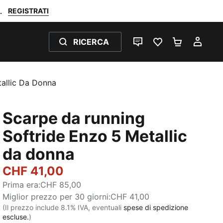
REGISTRATI
.
RICERCA
CHAT
PREFERITI 0
CARRELL
IL M
allic Da Donna
Scarpe da running
Softride Enzo 5 Metallic
da donna
CHF 41,00
Prima era
:
CHF 85,00
Miglior prezzo per 30 giorni
:
CHF 41,00
(Il prezzo include 8.1% IVA, eventuali
spese di spedizione
escluse.
)