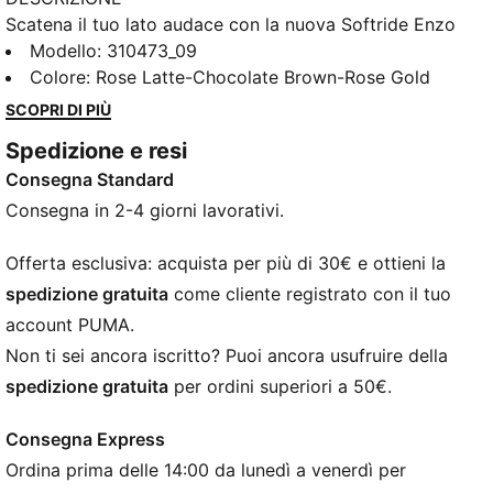
Scatena il tuo lato audace con la nuova Softride Enzo
5, realizzata appositamente per le donne. Dotata di
Modello
:
310473_09
SOFTRIDE EVA per un'ammortizzazione che dura
Colore
:
Rose Latte-Chocolate Brown-Rose Gold
tutto il giorno, un'elegante gabbia in TPU e
SCOPRI DI PIÙ
accattivanti dettagli gioiello nell'intersuola. La
Spedizione e resi
vestibilità con chiusura a fettuccia ti assicura stile e
Consegna Standard
sicurezza, ovunque ti porti la giornata.
CARATTERISTICHE + VANTAGGI
Consegna in 2-4 giorni lavorativi.
La tomaia delle scarpe è realizzata con almeno il 30%
di materiali riciclati
Offerta esclusiva: acquista per più di 30€ e ottieni la
SOFTRIDE: morbida schiuma per un’ammortizzazione
spedizione gratuita
come cliente registrato con il tuo
e un comfort ottimali tutto il giorno
account PUMA.
DETTAGLI
Non ti sei ancora iscritto? Puoi ancora usufruire della
Suola in gomma a zone per trazione
spedizione gratuita
per ordini superiori a 50€.
Grado di ammortizzazione: Bassa
Soletta interna Softfoam+
Consegna Express
Gabbia in TPU fine modellata
Ordina prima delle 14:00 da lunedì a venerdì per
Loghi PUMA