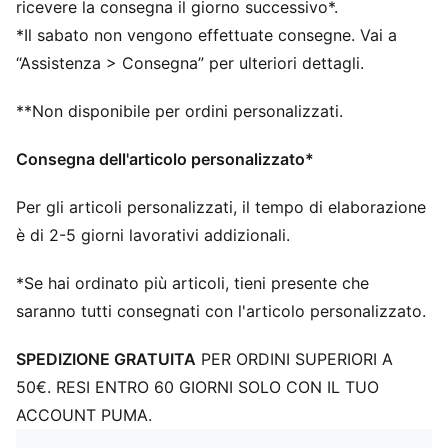
Fibbia: Lacci
ricevere la consegna il giorno successivo*.
Tipo di tacco: Tacco piatto
*Il sabato non vengono effettuate consegne. Vai a
PWRTAPE per stabilità e movimento multidirezionale
“Assistenza > Consegna” per ulteriori dettagli.
Gabbia più tallone modellato per un maggiore
supporto
**Non disponibile per ordini personalizzati.
Soletta OrthoLite® X35 HYBRID per rimbalzo e
ammortizzazione
Consegna dell'articolo personalizzato*
PUMAGRIP per garantire trazione su tutte le superfici
Per gli articoli personalizzati, il tempo di elaborazione
è di 2-5 giorni lavorativi addizionali.
*Se hai ordinato più articoli, tieni presente che
saranno tutti consegnati con l'articolo personalizzato.
SPEDIZIONE GRATUITA
PER ORDINI SUPERIORI A
50€. RESI ENTRO 60 GIORNI SOLO CON IL TUO
ACCOUNT PUMA.