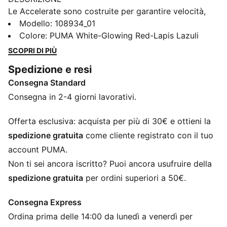
Le Accelerate sono costruite per garantire velocità,
precisione e controllo, con un'ammortizzazione
Modello
:
108934_01
avanzata e un design leggero per darti il vantaggio di
Colore
:
PUMA White-Glowing Red-Lapis Lazuli
superare la concorrenza. Questa scarpa in edizione
SCOPRI DI PIÙ
speciale è stata creata in collaborazione con il
Spedizione e resi
leggendario giocatore di pallamano Mathias Gidsel
Consegna Standard
per portare in campo il suo potere distintivo.
CARATTERISTICHE + VANTAGGI
Consegna in 2-4 giorni lavorativi.
NITRO™ SQD: l'innovativa intersuola NITRO™ SQD a
doppia densità unisce l'ammortizzazione e il rimbalzo
Offerta esclusiva: acquista per più di 30€ e ottieni la
migliori della categoria con un supporto completo,
spedizione gratuita
come cliente registrato con il tuo
ideale per un primo passo rapido e un decollo
account PUMA.
esplosivo
Non ti sei ancora iscritto? Puoi ancora usufruire della
La tomaia delle scarpe è realizzata con almeno il 20%
spedizione gratuita
per ordini superiori a 50€.
di materiali riciclati.
DETTAGLI
Consegna Express
Larghezza: Regolare
Ordina prima delle 14:00 da lunedì a venerdì per
Tipo di punta: Rotonda