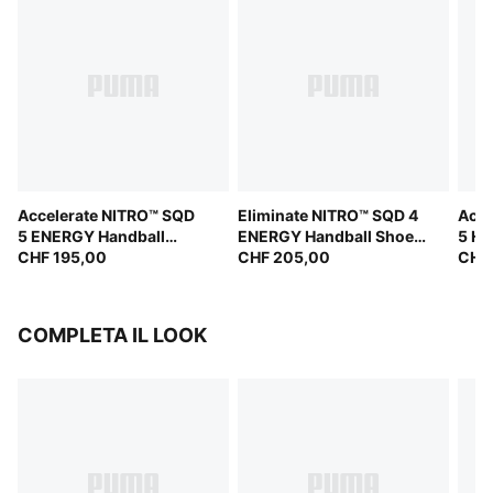
Accelerate NITRO™ SQD
Eliminate NITRO™ SQD 4
Acce
5 ENERGY Handball
ENERGY Handball Shoes
5 Ha
Shoes Unisex
CHF 195,00
Unisex
CHF 205,00
CHF
COMPLETA IL LOOK