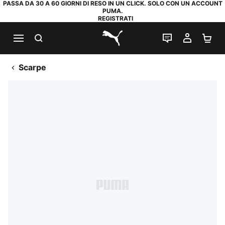
PASSA DA 30 A 60 GIORNI DI RESO IN UN CLICK. SOLO CON UN ACCOUNT
PUMA.
REGISTRATI
RICERCA
CHAT
IL MIO
CA
PUMA.com
Scarpe