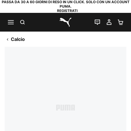
PASSA DA 30 A 60 GIORNI DI RESO IN UN CLICK. SOLO CON UN ACCOUNT
PUMA.
REGISTRATI
RICERCA
CHAT
IL MIO
CA
PUMA.com
Calcio