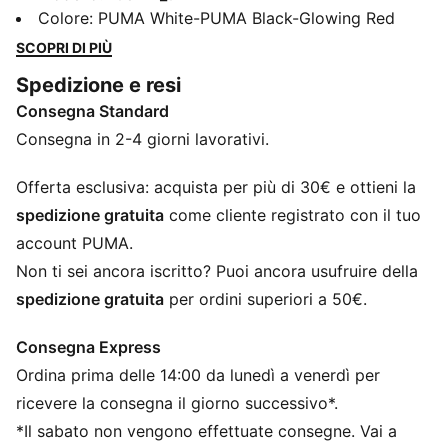
calcio indoor di PUMA. Tomaia in mesh leggero,
Colore
:
PUMA White-PUMA Black-Glowing Red
struttura di supporto PWRTAPE e pelle GripControl
SCOPRI DI PIÙ
Pro per un controllo ottimale della palla. La suola in
Spedizione e resi
gomma a basso profilo e l'intersuola ProFoam LITE vi
Consegna Standard
rendono agili e inarrestabili.
CARATTERISTICHE + VANTAGGI
Consegna in 2-4 giorni lavorativi.
Con almeno il 30% di materiale riciclato
GripControl Pro: rivestimento in tessuto ultrasottile
Offerta esclusiva: acquista per più di 30€ e ottieni la
studiato per migliorare il controllo della palla a
spedizione gratuita
come cliente registrato con il tuo
prescindere dalle condizioni del campo
account PUMA.
DETTAGLI
Non ti sei ancora iscritto? Puoi ancora usufruire della
Suola in gomma antitraccia a basso profilo e
spedizione gratuita
per ordini superiori a 50€.
intersuola ProFoam LITE per il gioco al chiuso
Tomaia in mesh leggero per una maggiore mobilità e
Consegna Express
comfort
Ordina prima delle 14:00 da lunedì a venerdì per
Il telaio di supporto PWRTAPE stabilizza il piede per i
rapidi cambi di direzione
ricevere la consegna il giorno successivo*.
Calzata da regolare a stretta
*Il sabato non vengono effettuate consegne. Vai a