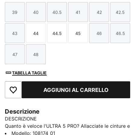
39
40
40.5
41
42
42.5
Taglia
Taglia
Taglia
Taglia
Taglia
Taglia
43
44
44.5
45
46
46.5
Taglia
Taglia
Taglia
Taglia
Taglia
Taglia
47
48
Taglia
Taglia
TABELLA TAGLIE
AGGIUNGI AL CARRELLO
Aggiungi ai Preferiti
Descrizione
DESCRIZIONE
Quanto è veloce l'ULTRA 5 PRO? Allacciate le cinture e
scatenate la vostra velocità con le ultime scarpe da
Modello
:
108174_01