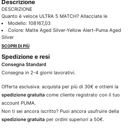
Descrizione
DESCRIZIONE
Quanto è veloce ULTRA 5 MATCH? Allacciate le
cinture e scatenate la vostra velocità su campi da
Modello
:
108167_03
calcio in terra battuta o artificiali con l'ultima
Colore
:
Matte Aged Silver-Yellow Alert-Puma Aged
innovazione di PUMA. Dotate di SPEEDSYSTEM per
Silver
un'accelerazione rapida, di pelle GripControl per il
SCOPRI DI PIÙ
controllo della palla e di una tomaia in mesh leggero,
Spedizione e resi
queste scarpe sono state progettate per offrire
Consegna Standard
prestazioni che cambiano il gioco e una trazione
estrema.
Consegna in 2-4 giorni lavorativi.
CARATTERISTICHE + VANTAGGI
ACCELERATION: la suola SPEEDSYSTEM CARBON di
Offerta esclusiva: acquista per più di 30€ e ottieni la
PUMA combina il materiale elastico in fibra di
spedizione gratuita
come cliente registrato con il tuo
carbonio per una rapida propulsione con un
account PUMA.
innovativo posizionamento e orientamento dei
Non ti sei ancora iscritto? Puoi ancora usufruire della
tacchetti per un'accelerazione più rapida
spedizione gratuita
per ordini superiori a 50€.
TRAZIONE: i tacchetti FastTrax proprietari di PUMA
sono integrati da tacchetti più arrotondati sul lato