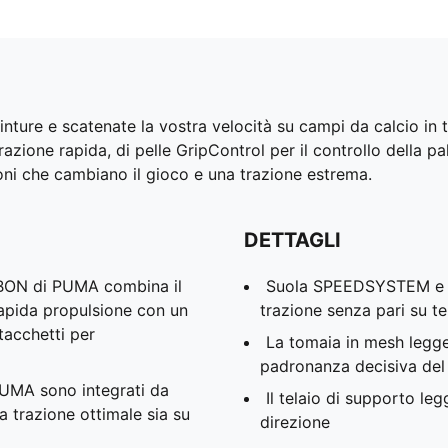
re e scatenate la vostra velocità su campi da calcio in ter
one rapida, di pelle GripControl per il controllo della pal
oni che cambiano il gioco e una trazione estrema.
DETTAGLI
ON di PUMA combina il
Suola SPEEDSYSTEM e ta
 rapida propulsione con un
trazione senza pari su te
tacchetti per
La tomaia in mesh legge
padronanza decisiva del
PUMA sono integrati da
Il telaio di supporto leg
na trazione ottimale sia su
direzione