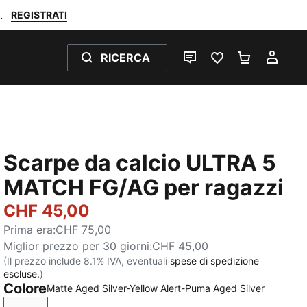
REGISTRATI
.
RICERCA
CHAT
PREFERITI 0
CARRELL
IL M
Scarpe da calcio ULTRA 5
MATCH FG/AG per ragazzi
CHF 45,00
Prima era
:
CHF 75,00
Miglior prezzo per 30 giorni
:
CHF 45,00
(Il prezzo include 8.1% IVA, eventuali
spese di spedizione
escluse.
)
Colore
Matte Aged Silver-Yellow Alert-Puma Aged Silver