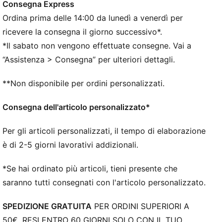
Consegna Express
laterale per una trazione ottimale sia su terreni solidi
Ordina prima delle 14:00 da lunedì a venerdì per
che su erba artificiale
STABILITÀ: il leggero telaio di supporto stabilizza il
ricevere la consegna il giorno successivo*.
piede all'interno dello stivale per consentire rapidi
*Il sabato non vengono effettuate consegne. Vai a
cambi di direzione
“Assistenza > Consegna” per ulteriori dettagli.
DETTAGLI
Suola SPEEDSYSTEM e tacchetti FastTrax per
**Non disponibile per ordini personalizzati.
un'accelerazione e una trazione senza pari su terreni
compatti e erba sintetica
Consegna dell'articolo personalizzato*
La tomaia in mesh leggero e la pelle GripControl
garantiscono una padronanza decisiva del pallone
Per gli articoli personalizzati, il tempo di elaborazione
Il telaio di supporto leggero stabilizza il piede per i
è di 2-5 giorni lavorativi addizionali.
rapidi cambi di direzione
Calzata da regolare a stretta
*Se hai ordinato più articoli, tieni presente che
FG/AG: adatte a superfici naturali dure e terreni in
saranno tutti consegnati con l'articolo personalizzato.
erba sintetica (4G)
PUMA per ragazzi: per bambini più grandi dagli otto
SPEDIZIONE GRATUITA
PER ORDINI SUPERIORI A
ai sedici anni
50€. RESI ENTRO 60 GIORNI SOLO CON IL TUO