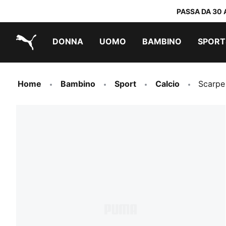
PASSA DA 30 
DONNA
UOMO
BAMBINO
SPORT
PUMA.com
PUMA x TRANSFORMERS
PUMA x DORA THE EXPLORER
Scarpe facili da indossare
Sneakers a meno di 60 CHF
Sneakers a meno di 30 CHF
Home
Bambino
Sport
Calcio
Scarpe