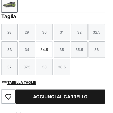
Matte Aged Silver-Yellow Alert-Puma Aged Silver
Taglia
28
29
30
31
32
32.5
Taglia
Taglia
Taglia
Taglia
Taglia
Taglia
33
34
34.5
35
35.5
36
Taglia
Taglia
Taglia
Taglia
Taglia
Taglia
37
37.5
38
38.5
Taglia
Taglia
Taglia
Taglia
TABELLA TAGLIE
AGGIUNGI AL CARRELLO
Aggiungi ai Preferiti