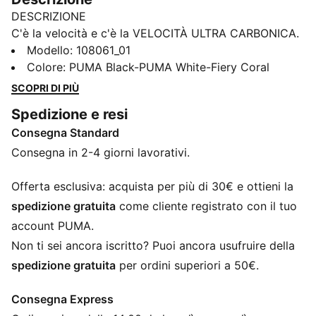
DESCRIZIONE
C'è la velocità e c'è la VELOCITÀ ULTRA CARBONICA.
In questa edizione speciale, la nostra più recente
Modello
:
108061_01
tecnologia ULTRA è abbinata a una grafica ispirata al
Colore
:
PUMA Black-PUMA White-Fiery Coral
mondo dei motori, per celebrare il concetto di
SCOPRI DI PIÙ
velocità, sia in pista che sul campo da calcio. Quando
Spedizione e resi
ogni secondo è importante, potete contare su ULTRA.
Consegna Standard
La nuovissima suola SPEEDSYSTEM, realizzata in fibra
di carbonio, è ancora più elastica della precedente
Consegna in 2-4 giorni lavorativi.
generazione di ULTRA, mentre il design dei tacchetti
FastTrax è progettato con precisione per portarvi dal
Offerta esclusiva: acquista per più di 30€ e ottieni la
calcio d'inizio al fondo della rete più velocemente di
spedizione gratuita
come cliente registrato con il tuo
quanto possiate dire: Luci spente.
account PUMA.
CARATTERISTICHE + VANTAGGI
Non ti sei ancora iscritto? Puoi ancora usufruire della
ACCELERATION: la suola in carbonio SPEEDSYSTEM
spedizione gratuita
per ordini superiori a 50€.
combina il materiale elastico in fibra di carbonio per
una rapida propulsione con un innovativo
Consegna Express
posizionamento e orientamento dei tacchetti per