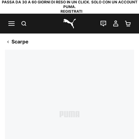
PASSA DA 30 A 60 GIORNI DI RESO IN UN CLICK. SOLO CON UN ACCOUNT
PUMA.
REGISTRATI
RICERCA
CHAT
IL MIO
CA
PUMA.com
Scarpe