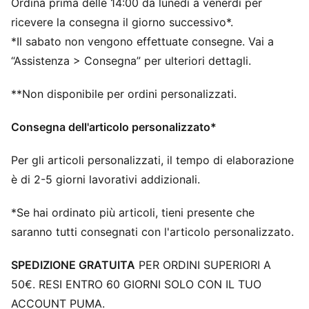
Ordina prima delle 14:00 da lunedì a venerdì per
un'accelerazione più rapida.
TRAZIONE: il design dei tacchetti FastTrax si avvale
ricevere la consegna il giorno successivo*.
delle intuizioni della ricerca accademica e degli studi
*Il sabato non vengono effettuate consegne. Vai a
sulla trazione per fornire maggiore trazione in fase di
“Assistenza > Consegna” per ulteriori dettagli.
accelerazione, taglio e rottura
STABILITÀ: il telaio di supporto PWRTAPE SQD
**Non disponibile per ordini personalizzati.
stabilizza il piede all'interno dello stivale senza
ostacolare l'agilità o la libertà di movimento
Consegna dell'articolo personalizzato*
La tomaia delle scarpe è realizzata con almeno il 30%
di materiali riciclati
Per gli articoli personalizzati, il tempo di elaborazione
DETTAGLI
è di 2-5 giorni lavorativi addizionali.
Tomaia leggera in mesh
Soletta interna ultraleggera e rimovibile
*Se hai ordinato più articoli, tieni presente che
Ammortizzazione del tallone OrthoLite® per
saranno tutti consegnati con l'articolo personalizzato.
un'aderenza sicura
Rivestimento GripControl Pro: rivestimento in tessuto
SPEDIZIONE GRATUITA
PER ORDINI SUPERIORI A
ultrasottile studiato per migliorare il controllo della
50€. RESI ENTRO 60 GIORNI SOLO CON IL TUO
palla a prescindere dalle condizioni del campo
Suola in carbonio SPEEDSYSTEM
ACCOUNT PUMA.