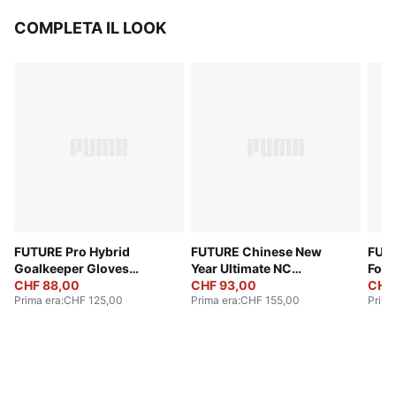
COMPLETA IL LOOK
FUTURE Pro Hybrid
FUTURE Chinese New
FUTU
Goalkeeper Gloves
Year Ultimate NC
Foot
Unisex
CHF 88,00
Goalkeeper Gloves
CHF 93,00
Glov
CHF
Prima era
:
CHF 125,00
Prima era
:
CHF 155,00
Prima
Unisex