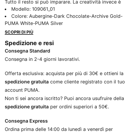
Tutto il resto si può imparare. La creatività invece è
solo tua. Libera il tuo gioco Scatena le tue abilità con
Modello
:
109061_01
FUTURE 9 ULTIMATE. Progettata per muoversi con te
Colore
:
Aubergine-Dark Chocolate-Archive Gold-
come una seconda pelle, ti offre la libertà assoluta di
PUMA White-PUMA Silver
cui hai bisogno per creare senza limiti. Ogni dettaglio
SCOPRI DI PIÙ
è studiato per garantire un controllo preciso, con una
Spedizione e resi
sensazione di aderenza elevata che ti mantiene
Consegna Standard
connesso alla palla. Completata da una suola pensata
per l'agilità, per rotazioni rapide e movimenti esplosivi
Consegna in 2-4 giorni lavorativi.
su terreni duri. Scopri la FUTURE e preparati a dare il
massimo.
Offerta esclusiva: acquista per più di 30€ e ottieni la
CARATTERISTICHE + VANTAGGI
spedizione gratuita
come cliente registrato con il tuo
NanoGrip: La soletta leggera e aderente riduce al
account PUMA.
minimo lo scivolamento del piede nella scarpa
Non ti sei ancora iscritto? Puoi ancora usufruire della
PWRTAPE: Rinforzo mirato della tomaia per il
spedizione gratuita
per ordini superiori a 50€.
supporto e la resistenza
GripControl Pro: rivestimento in tessuto ultrasottile
Consegna Express
studiato per migliorare il controllo della palla a
Ordina prima delle 14:00 da lunedì a venerdì per
prescindere dalle condizioni del campo