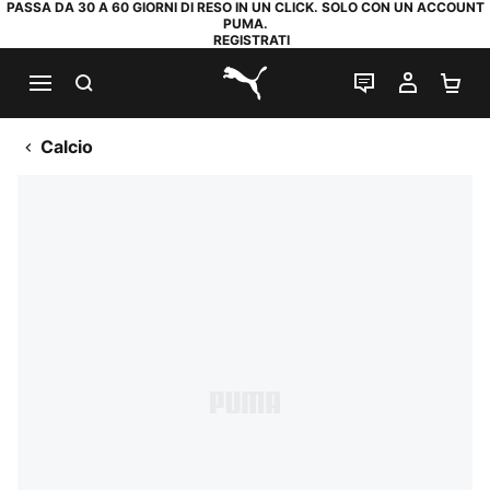
PASSA DA 30 A 60 GIORNI DI RESO IN UN CLICK. SOLO CON UN ACCOUNT
PUMA.
REGISTRATI
RICERCA
CHAT
IL MIO
CA
PUMA.com
Calcio