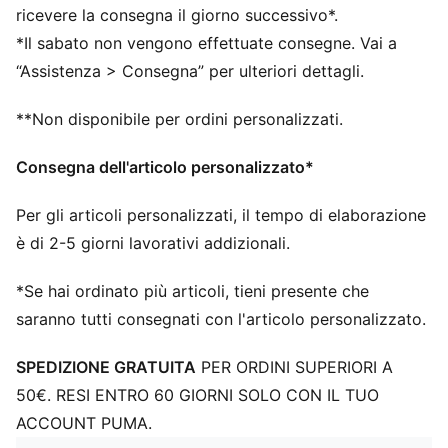
La tomaia delle scarpe è realizzata con almeno il 20%
ricevere la consegna il giorno successivo*.
di materiali riciclati.
*Il sabato non vengono effettuate consegne. Vai a
DETTAGLI
“Assistenza > Consegna” per ulteriori dettagli.
Larghezza: Regolare
Tipo di punta: Rotonda
**Non disponibile per ordini personalizzati.
Chiusura: Lacci
Maglia ingegnerizzata multi-testurizzata per una
Consegna dell'articolo personalizzato*
vestibilità come una seconda pelle
Tipo di tacco: Tacco piatto
Per gli articoli personalizzati, il tempo di elaborazione
3D FUZIONPODS per aiutare ad ammortizzare la palla
è di 2-5 giorni lavorativi addizionali.
Zone di presa 3D per un controllo della palla
migliorato
*Se hai ordinato più articoli, tieni presente che
Progettata per tagli e rotazioni rapidi, con una suola
saranno tutti consegnati con l'articolo personalizzato.
FLEXGILITY ottimizzata per terreni compatti
SPEDIZIONE GRATUITA
PER ORDINI SUPERIORI A
50€. RESI ENTRO 60 GIORNI SOLO CON IL TUO
ACCOUNT PUMA.