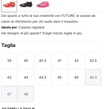
Glowing Red-PUMA White-PUMA Black-PUMA Silver
PUMA Black-Glowing Red-Strong Gray
Poison Pink-Sun Stream-Bright Aq
Dai spazio a tutta la tua creatività con FUTURE, la scarpa da
calcio di riferimento per chi vuole dare il massimo.
Ideale per:
Calzata regolare
Hai bisogno di più spazio? Scegli mezza taglia in più.
Taglia
39
40
40.5
41
42
42.5
Taglia
Taglia
Taglia
Taglia
Taglia
Taglia
43
44
44.5
45
46
46.5
Taglia
Taglia
Taglia
Taglia
Taglia
Taglia
47
48
Taglia
Taglia
TABELLA TAGLIE