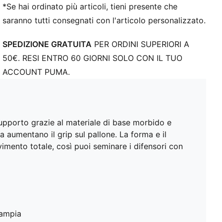
punto di articolazione consentono un movimento
*Se hai ordinato più articoli, tieni presente che
illimitato a 360 gradi, necessario per cambi di
saranno tutti consegnati con l'articolo personalizzato.
direzione esplosivi
FG/AG: Adatte per l’uso su superfici naturali compatte
SPEDIZIONE GRATUITA
PER ORDINI SUPERIORI A
e su erba sintetica
50€. RESI ENTRO 60 GIORNI SOLO CON IL TUO
ACCOUNT PUMA.
supporto grazie al materiale di base morbido e
ia aumentano il grip sul pallone. La forma e il
vimento totale, così puoi seminare i difensori con
 ampia