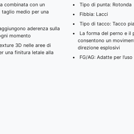
ra combinata con un
Tipo di punta: Rotonda
 a taglio medio per una
Fibbia: Lacci
Tipo di tacco: Tacco pi
a aggiungono aderenza sulla
La forma del perno e il
n ogni momento
consentono un movimento 
exture 3D nelle aree di
direzione esplosivi
 una finitura letale alla
FG/AG: Adatte per l’uso 