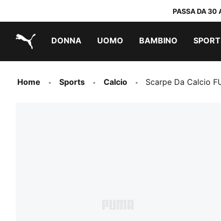
PASSA DA 30 
DONNA
UOMO
BAMBINO
SPORT
PUMA.com
PUMA x TRANSFORMERS
PUMA x DORA THE EXPLORER
Scarpe facili da indossare
Sneakers a meno di 60 CHF
Sneakers a meno di 30 CHF
Home
Sports
Calcio
Scarpe Da Calcio 