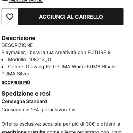
AGGIUNGI AL CARRELLO
Aggiungi ai Preferiti
Descrizione
DESCRIZIONE
Playmaker, libera la tua creatività con FUTURE 9
MATCH. La tomaia offre una calzata flessibile, sicura
Modello
:
108713_01
e di supporto grazie al materiale di base morbido e
Colore
:
Glowing Red-PUMA White-PUMA Black-
leggero, al colletto in maglia elasticizzato e alla
PUMA Silver
struttura a taglio medio. Le zone in rilievo mirate sulla
SCOPRI DI PIÙ
tomaia aumentano il grip sul pallone. La forma e il
Spedizione e resi
posizionamento dei tacchetti attorno al punto di
Consegna Standard
pivot favoriscono un’agilità a 360 gradi e una libertà
di movimento totale, così puoi seminare i difensori
Consegna in 2-4 giorni lavorativi.
con facilità.
CARATTERISTICHE + VANTAGGI
Offerta esclusiva: acquista per più di 30€ e ottieni la
La tomaia delle scarpe è realizzata con almeno il 20%
spedizione gratuita
come cliente registrato con il tuo