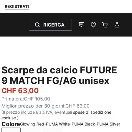
REGISTRATI
.
RICERCA
CHAT
PREFERITI 0
CARRELL
IL M
Scarpe da calcio FUTURE
9 MATCH FG/AG unisex
CHF 63,00
Prima era
:
CHF 105,00
Miglior prezzo per 30 giorni
:
CHF 63,00
(Il prezzo include 8.1% IVA, eventuali
spese di spedizione
escluse.
)
Colore
Glowing Red-PUMA White-PUMA Black-PUMA Silver