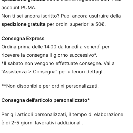
di materiali riciclati
account PUMA.
VESTIBILITÀ: Tomaia in mesh morbida e leggera
Non ti sei ancora iscritto? Puoi ancora usufruire della
combinata con un colletto in maglia elasticizzata e
spedizione gratuita
per ordini superiori a 50€.
una struttura a taglio medio per una vestibilità
flessibile, sicura e di supporto
Consegna Express
ABILITÀ: Le zone in rilievo mirate sulla tomaia
Ordina prima delle 14:00 da lunedì a venerdì per
aggiungono aderenza sulla palla in modo da poter
sfruttare ogni tocco in ogni momento
ricevere la consegna il giorno successivo*.
FINITURA: La tomaia in mesh ridisegnata con texture
*Il sabato non vengono effettuate consegne. Vai a
3D nelle aree di impatto principali aggiunge il grip
“Assistenza > Consegna” per ulteriori dettagli.
necessario per una finitura letale alla massima
velocità
**Non disponibile per ordini personalizzati.
DETTAGLI
Calzata da regolare ad ampia
Consegna dell'articolo personalizzato*
Tipo di punta: Rotonda
Fibbia: Lacci
Per gli articoli personalizzati, il tempo di elaborazione
Tipo di tacco: Tacco piatto
è di 2-5 giorni lavorativi addizionali.
La forma del perno e il posizionamento attorno al