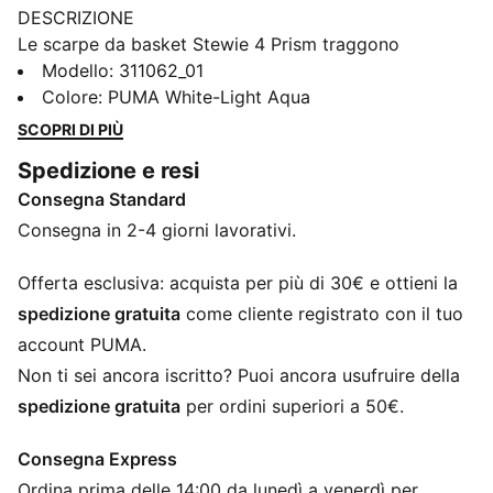
DESCRIZIONE
Le scarpe da basket Stewie 4 Prism traggono
ispirazione dalle infinite possibilità della luce che si
Modello
:
311062_01
rifrange attraverso un prisma, creando un affascinante
Colore
:
PUMA White-Light Aqua
spettro di colori. Questo concetto prende vita con
SCOPRI DI PIÙ
materiali iridescenti e cristallizzati che adornano la
Spedizione e resi
Formstrip e la maglia superiore, offrendo un effetto
Consegna Standard
suggestivo e luminoso. Progettate sia per lo stile che
per le prestazioni, queste scarpe ti permettono di
Consegna in 2-4 giorni lavorativi.
brillare dentro e fuori dal campo.
CARATTERISTICHE + VANTAGGI
Offerta esclusiva: acquista per più di 30€ e ottieni la
ProFoam: EVA leggera, progettata per ammortizzare
spedizione gratuita
come cliente registrato con il tuo
l’atterraggio e spingere il tuo prossimo passo
account PUMA.
NITROFOAM™: schiuma avanzata infusa di azoto,
Non ti sei ancora iscritto? Puoi ancora usufruire della
progettata per fornire reattività e ammortizzazione di
spedizione gratuita
per ordini superiori a 50€.
qualità superiore in un pacchetto leggero
La tomaia delle scarpe è realizzata con almeno il 20%
Consegna Express
di materiali riciclati
Ordina prima delle 14:00 da lunedì a venerdì per