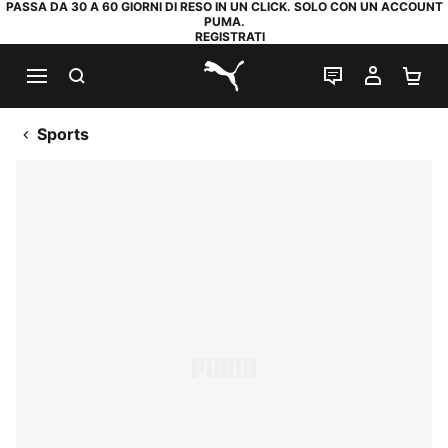
PASSA DA 30 A 60 GIORNI DI RESO IN UN CLICK. SOLO CON UN ACCOUNT
PUMA.
REGISTRATI
RICERCA
CHAT
IL MIO
CA
PUMA.com
Sports