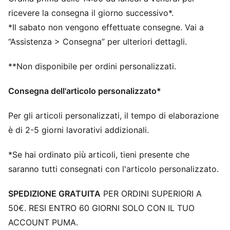
DETTAGLI
Larghezza regolare
ricevere la consegna il giorno successivo*.
Tomaia in mesh intrecciato ingegnerizzato
*Il sabato non vengono effettuate consegne. Vai a
Chiusura a lacci
“Assistenza > Consegna” per ulteriori dettagli.
Costruzione tradizionale con intersuola in profoam per
un primo passo veloce
**Non disponibile per ordini personalizzati.
Battistrada floreale ad alta abrasione per una
maggiore trazione con mescole di gomma antiscivolo
Consegna dell'articolo personalizzato*
Dettagli del marchio Breanna Stewart
Loghi PUMA
Per gli articoli personalizzati, il tempo di elaborazione
è di 2-5 giorni lavorativi addizionali.
*Se hai ordinato più articoli, tieni presente che
saranno tutti consegnati con l'articolo personalizzato.
SPEDIZIONE GRATUITA
PER ORDINI SUPERIORI A
50€. RESI ENTRO 60 GIORNI SOLO CON IL TUO
ACCOUNT PUMA.