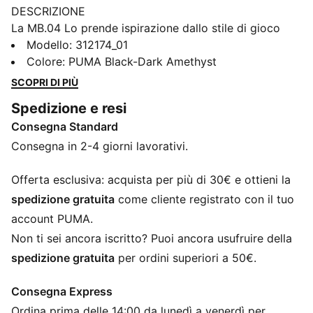
DESCRIZIONE
La MB.04 Lo prende ispirazione dallo stile di gioco
fuori dal mondo di Melo, con una texture aliena che
Modello
:
312174_01
avvolge tutta la tomaia e le sue iconiche ali che si
Colore
:
PUMA Black-Dark Amethyst
estendono fino al tallone. Il mesh a doppio strato
SCOPRI DI PIÙ
garantisce traspirabilità e supporto, mentre
Spedizione e resi
l’ammortizzazione NITROFOAM™ sprigiona energia a
Consegna Standard
ogni passo. E con i colori audaci del Team Pack, farai
parlare di te a ogni ingresso in campo — perché l’extra
Consegna in 2-4 giorni lavorativi.
non è mai abbastanza quando sei nato per brillare.
CARATTERISTICHE + VANTAGGI
Offerta esclusiva: acquista per più di 30€ e ottieni la
TOMAIA IN MESH TECNICO: materiali a zone
spedizione gratuita
come cliente registrato con il tuo
differenziate progettati per offrire supporto mirato,
account PUMA.
massima traspirabilità e comfort ottimale nei punti
Non ti sei ancora iscritto? Puoi ancora usufruire della
strategici
spedizione gratuita
per ordini superiori a 50€.
NITROFOAM™: schiuma avanzata infusa di azoto,
progettata per fornire reattività e ammortizzazione di
Consegna Express
qualità superiore in un pacchetto leggero
Ordina prima delle 14:00 da lunedì a venerdì per