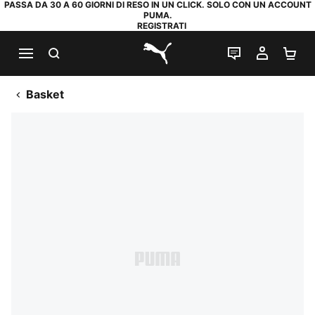
PASSA DA 30 A 60 GIORNI DI RESO IN UN CLICK. SOLO CON UN ACCOUNT
PUMA.
REGISTRATI
RICERCA
CHAT
IL MIO
CA
PUMA.com
Basket