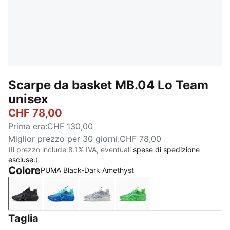
Scarpe da basket MB.04 Lo Team
unisex
CHF 78,00
Prima era
:
CHF 130,00
Miglior prezzo per 30 giorni
:
CHF 78,00
(Il prezzo include 8.1% IVA, eventuali
spese di spedizione
escluse.
)
Colore
PUMA Black-Dark Amethyst
PUMA Black-Dark Amethyst
Ultra Blue-Blue Glimmer-New Navy
Feather Gray-Cool Mid Gray-Cool
Green Glare-Fizzy Light
Taglia