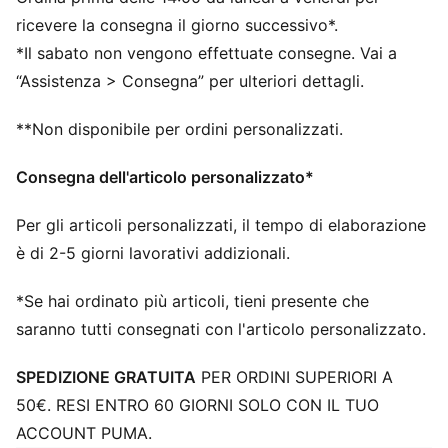
DETTAGLI
Vestibilità regolare
ricevere la consegna il giorno successivo*.
Punta arrotondata
*Il sabato non vengono effettuate consegne. Vai a
Chiusura a lacci
“Assistenza > Consegna” per ulteriori dettagli.
Fodera: Tessuto
Suola: Battistrada ad alta abrasione per una maggiore
**Non disponibile per ordini personalizzati.
trazione con mescole di gomma antiscivolo
Suola con disegno di astronave in volo, scritte NOT
Consegna dell'articolo personalizzato*
FROM HERE e RARE e fiamme sul tallone
Talloniera esterna: Logo Wings di Melo avvolto intorno
Per gli articoli personalizzati, il tempo di elaborazione
al tallone
è di 2-5 giorni lavorativi addizionali.
*Se hai ordinato più articoli, tieni presente che
saranno tutti consegnati con l'articolo personalizzato.
SPEDIZIONE GRATUITA
PER ORDINI SUPERIORI A
50€. RESI ENTRO 60 GIORNI SOLO CON IL TUO
ACCOUNT PUMA.