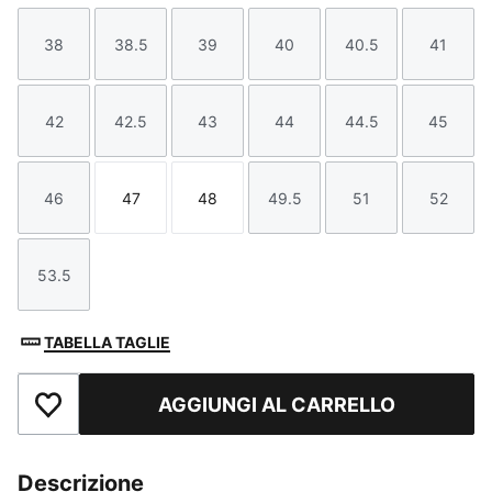
38
38.5
39
40
40.5
41
Taglia
Taglia
Taglia
Taglia
Taglia
Taglia
42
42.5
43
44
44.5
45
Taglia
Taglia
Taglia
Taglia
Taglia
Taglia
46
47
48
49.5
51
52
Taglia
Taglia
Taglia
Taglia
Taglia
Taglia
53.5
Taglia
TABELLA TAGLIE
AGGIUNGI AL CARRELLO
Aggiungi ai Preferiti
Descrizione