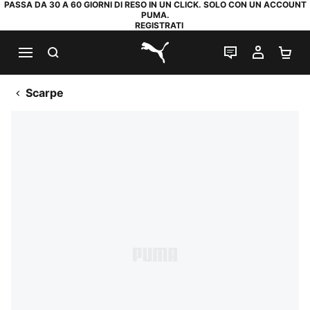
PASSA DA 30 A 60 GIORNI DI RESO IN UN CLICK. SOLO CON UN ACCOUNT
PUMA.
REGISTRATI
RICERCA
CHAT
IL MIO
CA
PUMA.com
Scarpe