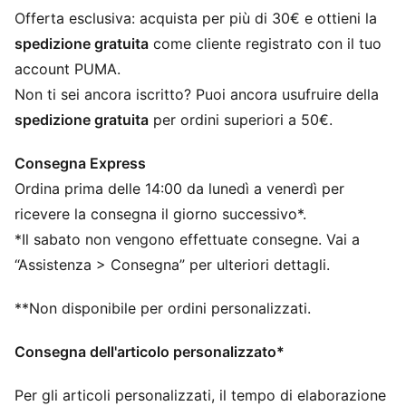
Logo PUMA N. 1 sulla fascia
Offerta esclusiva: acquista per più di 30€ e ottieni la
PUMA per bambini: consigliato per bambini dai
spedizione gratuita
come cliente registrato con il tuo
quattro agli otto anni
account PUMA.
Non ti sei ancora iscritto? Puoi ancora usufruire della
spedizione gratuita
per ordini superiori a 50€.
Consegna Express
Ordina prima delle 14:00 da lunedì a venerdì per
ricevere la consegna il giorno successivo*.
*Il sabato non vengono effettuate consegne. Vai a
“Assistenza > Consegna” per ulteriori dettagli.
**Non disponibile per ordini personalizzati.
Consegna dell'articolo personalizzato*
Per gli articoli personalizzati, il tempo di elaborazione