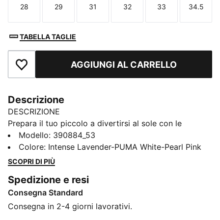
28
29
31
32
33
34.5
Taglia
Taglia
Taglia
Taglia
Taglia
Taglia
TABELLA TAGLIE
AGGIUNGI AL CARRELLO
Aggiungi ai Preferiti
Descrizione
DESCRIZIONE
Prepara il tuo piccolo a divertirsi al sole con le
ciabatte Cool Cat 2.0. Sono realizzati con un morbido
Modello
:
390884_53
plantare ammortizzato e una cinghia imbottita,
Colore
:
Intense Lavender-PUMA White-Pearl Pink
garantendo una vestibilità confortevole per i piedi dei
SCOPRI DI PIÙ
ragazzi.
Spedizione e resi
DETTAGLI
Consegna Standard
Tomaia in pelle sintetica
Intersuola in IMEVA
Consegna in 2-4 giorni lavorativi.
Suola in IMEVA