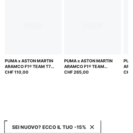
PUMA x ASTON MARTIN
PUMA x ASTON MARTIN
PUM
ARAMCO F1® TEAM T7
ARAMCO F1® TEAM
ARA
Track Jacket Men
CHF 110,00
Replica Bomber Jacket
CHF 265,00
Trac
CHF 
Men
SEI NUOVO? ECCO IL TUO -15%