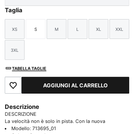
Taglia
XS
S
M
L
XL
XXL
Taglia
Taglia
Taglia
Taglia
Taglia
Taglia
3XL
Taglia
TABELLA TAGLIE
AGGIUNGI AL CARRELLO
Aggiungi ai Preferiti
Descrizione
DESCRIZIONE
La velocità non è solo in pista. Con la nuova
collezione PUMA x ASTON MARTIN ARAMCO F1®
Modello
:
713695_01