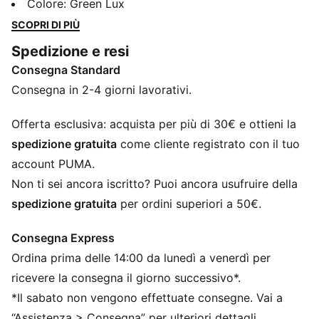
TEAM Replica porti a casa la stessa energia del
Colore
:
Green Lux
paddock: capi ufficiali, dettagli iconici e stile da gara
SCOPRI DI PIÙ
in ogni occasione. Perché tifare significa vivere ogni
Spedizione e resi
curva.
Consegna Standard
DETTAGLI
Vestibilità: Regolare
Consegna in 2-4 giorni lavorativi.
Materiale principale 2: Pique
Collo: Colletto
Offerta esclusiva: acquista per più di 30€ e ottieni la
Maniche corte
spedizione gratuita
come cliente registrato con il tuo
Lunghezza: Regolare
account PUMA.
Dettagli del co-branding PUMA x ASTON MARTIN
Non ti sei ancora iscritto? Puoi ancora usufruire della
ARAMCO F1® TEAM
spedizione gratuita
per ordini superiori a 50€.
Consegna Express
Ordina prima delle 14:00 da lunedì a venerdì per
ricevere la consegna il giorno successivo*.
*Il sabato non vengono effettuate consegne. Vai a
“Assistenza > Consegna” per ulteriori dettagli.