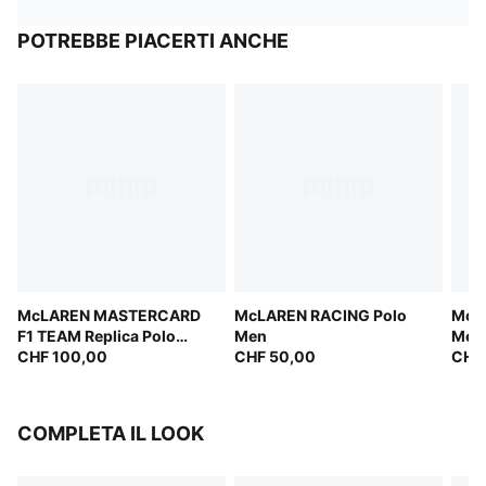
POTREBBE PIACERTI ANCHE
McLAREN MASTERCARD
McLAREN RACING Polo
McL
F1 TEAM Replica Polo
Men
Men
Men
CHF 100,00
CHF 50,00
CHF
COMPLETA IL LOOK