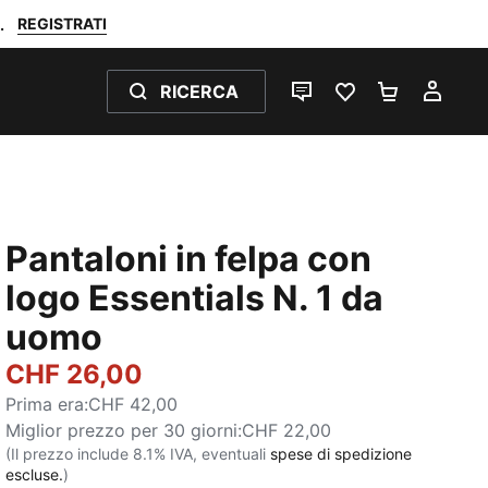
REGISTRATI
.
RICERCA
CHAT
PREFERITI 0
CARRELL
IL M
Pantaloni in felpa con
logo Essentials N. 1 da
uomo
CHF 26,00
Prima era
:
CHF 42,00
Miglior prezzo per 30 giorni
:
CHF 22,00
(Il prezzo include 8.1% IVA, eventuali
spese di spedizione
escluse.
)