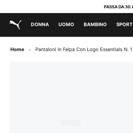
PASSA DA 30 
DONNA
UOMO
BAMBINO
SPORT
PUMA.com
PUMA x TRANSFORMERS
PUMA x DORA THE EXPLORER
Scarpe facili da indossare
Sneakers a meno di 60 CHF
Sneakers a meno di 30 CHF
Home
Pantaloni In Felpa Con Logo Essentials N.