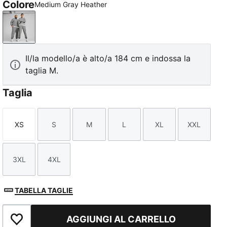
Colore
Medium Gray Heather
Medium Gray Heather
Il/la modello/a è alto/a 184 cm e indossa la
taglia M.
Taglia
XS
S
M
L
XL
XXL
Taglia
Taglia
Taglia
Taglia
Taglia
Taglia
3XL
4XL
Taglia
Taglia
TABELLA TAGLIE
AGGIUNGI AL CARRELLO
Aggiungi ai Preferiti