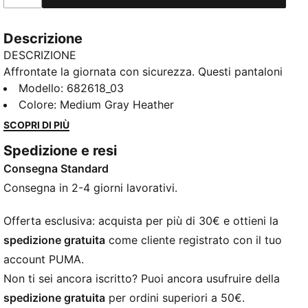
Descrizione
DESCRIZIONE
Affrontate la giornata con sicurezza. Questi pantaloni
in jersey presentano una fascia elasticizzata in vita
Modello
:
682618_03
con coulisse interna per una vestibilità sartoriale e
Colore
:
Medium Gray Heather
polsini a coste per una finitura elegante. Perfetto per
SCOPRI DI PIÙ
qualsiasi avventura, il tutto mentre mostri il tuo
Spedizione e resi
orgoglio PUMA.
Consegna Standard
CARATTERISTICHE + VANTAGGI
Con almeno il 20% di cotone riciclato
Consegna in 2-4 giorni lavorativi.
DETTAGLI
Vestibilità regolare
Offerta esclusiva: acquista per più di 30€ e ottieni la
Jersey semplice
spedizione gratuita
come cliente registrato con il tuo
Lunghezza regolare
account PUMA.
Vita media
Non ti sei ancora iscritto? Puoi ancora usufruire della
Tasca laterale
spedizione gratuita
per ordini superiori a 50€.
Loghi PUMA