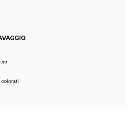
LAVAGGIO
scio
 colorati