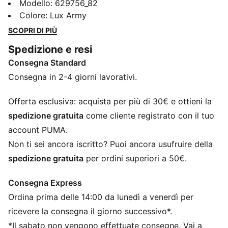
pantaloni cargo in tessuto di PUMA. Dotati di elastico
Modello
:
629756_82
in vita, tasche cargo e coulisse personalizzabili, questi
Colore
:
Lux Army
pantaloni uniscono funzionalità e un look elegante.
SCOPRI DI PIÙ
Perfetti per chi cerca versatilità nel proprio stile.
Spedizione e resi
CARATTERISTICHE + VANTAGGI
Consegna Standard
Realizzato al 100% in materiale riciclato, escluse
finiture e decorazioni
Consegna in 2-4 giorni lavorativi.
DETTAGLI
Vestibilità comoda
Offerta esclusiva: acquista per più di 30€ e ottieni la
Tessuto a maglia piana
spedizione gratuita
come cliente registrato con il tuo
Lunghezza regolare
account PUMA.
Tasca cargo
Non ti sei ancora iscritto? Puoi ancora usufruire della
Loghi PUMA
spedizione gratuita
per ordini superiori a 50€.
Consegna Express
Ordina prima delle 14:00 da lunedì a venerdì per
ricevere la consegna il giorno successivo*.
*Il sabato non vengono effettuate consegne. Vai a