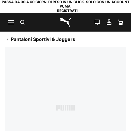
PASSA DA 30 A 60 GIORNI DI RESO IN UN CLICK. SOLO CON UN ACCOUNT
PUMA.
REGISTRATI
RICERCA
CHAT
IL MIO
CA
PUMA.com
Pantaloni Sportivi & Joggers