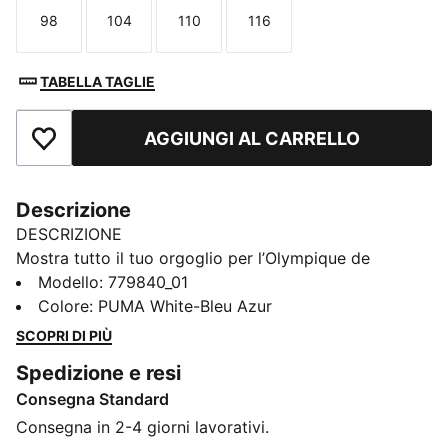
98
104
110
116
Taglia
Taglia
Taglia
Taglia
TABELLA TAGLIE
AGGIUNGI AL CARRELLO
Aggiungi ai Preferiti
Descrizione
DESCRIZIONE
Mostra tutto il tuo orgoglio per l’Olympique de
Marseille con la maglia Home ufficiale 25/26.
Modello
:
779840_01
Caratterizzata da un design pulito e senza tempo,
Colore
:
PUMA White-Bleu Azur
sfoggia un bianco dominante impreziosito da eleganti
SCOPRI DI PIÙ
dettagli azzurri. Colletto e polsini aggiungono un
Spedizione e resi
tocco di raffinatezza, mentre il logo PUMA Cat e lo
Consegna Standard
stemma del club campeggiano fieri sul petto.
Realizzata con la tecnologia dryCELL di PUMA,
Consegna in 2-4 giorni lavorativi.