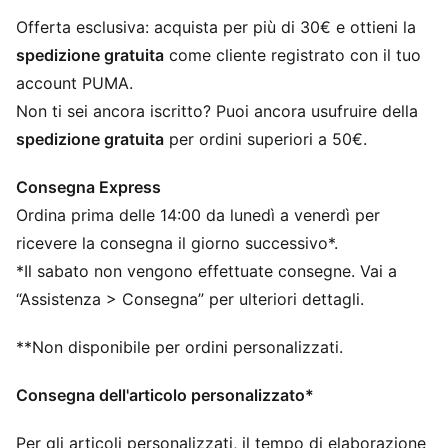
garantisce freschezza, comfort e prestazioni ottimali,
sia che tu sia sugli spalti, sia in campo a dare il
Offerta esclusiva: acquista per più di 30€ e ottieni la
massimo.
spedizione gratuita
come cliente registrato con il tuo
CARATTERISTICHE + VANTAGGI
account PUMA.
dryCELL: I materiali ad alte prestazioni eliminano il
Non ti sei ancora iscritto? Puoi ancora usufruire della
sudore dalla pelle e garantiscono freschezza e
spedizione gratuita
per ordini superiori a 50€.
comodità durante l’esercizio fisico
Realizzato al 100% in materiale riciclato, escluse
Consegna Express
finiture e decorazioni
Ordina prima delle 14:00 da lunedì a venerdì per
DETTAGLI
Vestibilità: Regolare
ricevere la consegna il giorno successivo*.
Materiale principale 2: Jacquard double face
*Il sabato non vengono effettuate consegne. Vai a
Maniche corte
“Assistenza > Consegna” per ulteriori dettagli.
Lunghezza: Regolare
Indossata dai giocatori durante la stagione 25/26
**Non disponibile per ordini personalizzati.
Dettagli del marchio della squadra e PUMA
PUMA per bambini: consigliato per bambini dai
Consegna dell'articolo personalizzato*
quattro agli otto anni
Per gli articoli personalizzati, il tempo di elaborazione