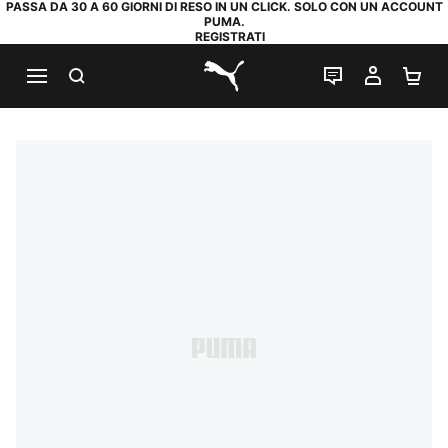
PASSA DA 30 A 60 GIORNI DI RESO IN UN CLICK. SOLO CON UN ACCOUNT
PUMA.
REGISTRATI
RICERCA
CHAT
IL MIO
CA
PUMA.com