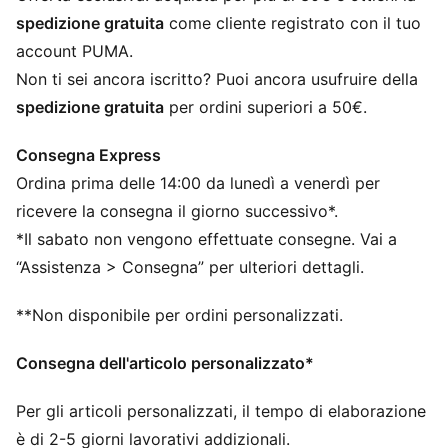
finiture e decorazioni
spedizione gratuita
come cliente registrato con il tuo
DETTAGLI
account PUMA.
Progettato per: Calcio
Non ti sei ancora iscritto? Puoi ancora usufruire della
Vestibilità: Regolare
spedizione gratuita
per ordini superiori a 50€.
Lunghezza: Regolare
Materiale principale: Jacquard double face
Consegna Express
Maniche corte
Ordina prima delle 14:00 da lunedì a venerdì per
PUMA per bambini: consigliato per bambini dai
quattro agli otto anni
ricevere la consegna il giorno successivo*.
*Il sabato non vengono effettuate consegne. Vai a
“Assistenza > Consegna” per ulteriori dettagli.
**Non disponibile per ordini personalizzati.
Consegna dell'articolo personalizzato*
Per gli articoli personalizzati, il tempo di elaborazione
è di 2-5 giorni lavorativi addizionali.