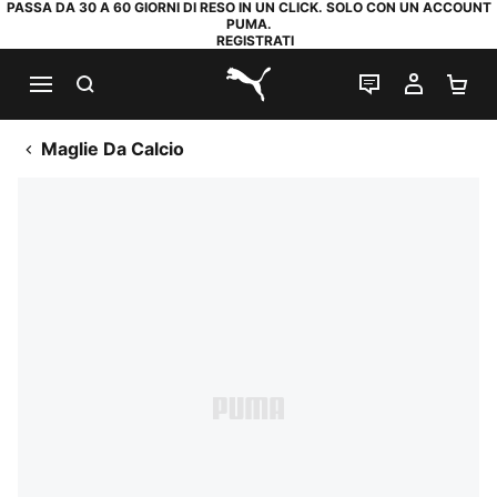
PASSA DA 30 A 60 GIORNI DI RESO IN UN CLICK. SOLO CON UN ACCOUNT
PUMA.
REGISTRATI
RICERCA
CHAT
IL MIO
CA
PUMA.com
Maglie Da Calcio