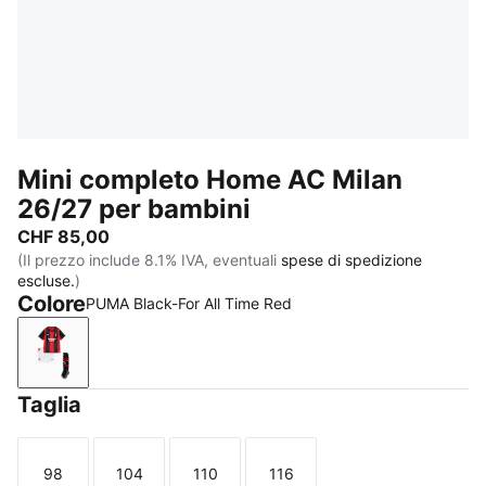
Mini completo Home AC Milan
26/27 per bambini
CHF 85,00
(Il prezzo include 8.1% IVA, eventuali
spese di spedizione
escluse.
)
Colore
PUMA Black-For All Time Red
PUMA Black-For All Time Red
Taglia
98
104
110
116
Taglia
Taglia
Taglia
Taglia