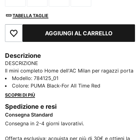
TABELLA TAGLIE
AGGIUNGI AL CARRELLO
Aggiungi ai Preferiti
Descrizione
DESCRIZIONE
Il mini completo Home dell'AC Milan per ragazzi porta
San Siro al tuo stadio, ispirato alla passione e alla
Modello
:
784125_01
fedeltà di generazioni in rosso e nero. Questo kit è
Colore
:
PUMA Black-For All Time Red
pensato per le partite informali e per portare con te lo
SCOPRI DI PIÙ
spirito della squadra ovunque tu vada.
Spedizione e resi
CARATTERISTICHE + VANTAGGI
Consegna Standard
GESTIONE DELL’UMIDITÀ: la tecnologia dryCELL di
PUMA assorbe l’umidità e il sudore e ti mantiene
Consegna in 2-4 giorni lavorativi.
sempre asciutto e a tuo agio
Realizzato al 100% in materiale riciclato, escluse
Offerta esclusiva: acquista per più di 30€ e ottieni la