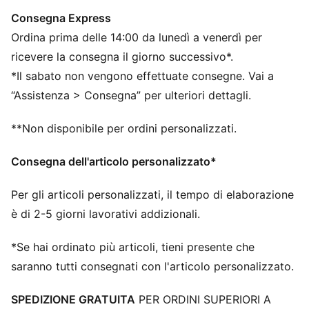
Maniche lunghe
Consegna Express
Girocollo
Ordina prima delle 14:00 da lunedì a venerdì per
Lunghezza regolare
Pannelli laterali e sotto le ascelle curvi
ricevere la consegna il giorno successivo*.
Dettagli del marchio ufficiale della squadra
*Il sabato non vengono effettuate consegne. Vai a
100% poliestere
“Assistenza > Consegna” per ulteriori dettagli.
**Non disponibile per ordini personalizzati.
Consegna dell'articolo personalizzato*
Per gli articoli personalizzati, il tempo di elaborazione
è di 2-5 giorni lavorativi addizionali.
*Se hai ordinato più articoli, tieni presente che
saranno tutti consegnati con l'articolo personalizzato.
SPEDIZIONE GRATUITA
PER ORDINI SUPERIORI A