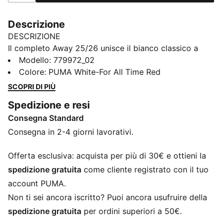
Descrizione
DESCRIZIONE
Il completo Away 25/26 unisce il bianco classico a
dettagli rossoneri accesi per un design essenziale ma
Modello
:
779972_02
pieno di carattere. Ogni linea parla di AC Milan, ogni
Colore
:
PUMA White-For All Time Red
colore racconta appartenenza. Non ha bisogno di
SCOPRI DI PIÙ
presentazioni: basta guardarlo per capire da che parte
Spedizione e resi
stai.
Consegna Standard
CARATTERISTICHE + VANTAGGI
dryCELL: tecnologia ad alte prestazioni progettata per
Consegna in 2-4 giorni lavorativi.
allontanare l’umidità dalla pelle e rimanere asciutti
durante l’esercizio fisico
Offerta esclusiva: acquista per più di 30€ e ottieni la
Nell'ambito del programma RE:FIBRE, questo capo è
spedizione gratuita
come cliente registrato con il tuo
realizzato con almeno il 95% di materiale riciclato
account PUMA.
proveniente da rifiuti tessili e altri materiali usati
Non ti sei ancora iscritto? Puoi ancora usufruire della
DETTAGLI
spedizione gratuita
per ordini superiori a 50€.
Vestibilità regolare