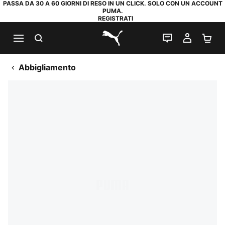
PASSA DA 30 A 60 GIORNI DI RESO IN UN CLICK. SOLO CON UN ACCOUNT
PUMA.
REGISTRATI
RICERCA
CHAT
IL MIO
CA
PUMA.com
Abbigliamento