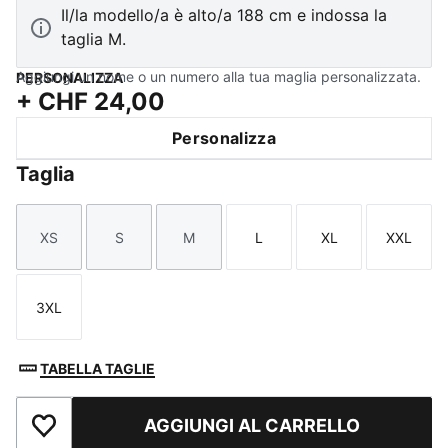
Il/la modello/a è alto/a 188 cm e indossa la
taglia M.
Aggiungi un nome o un numero alla tua maglia personalizzata.
PERSONALIZZA
+
CHF 24,00
Personalizza
Taglia
XS
S
M
L
XL
XXL
Taglia
Taglia
Taglia
Taglia
Taglia
Taglia
3XL
Taglia
TABELLA TAGLIE
AGGIUNGI AL CARRELLO
Aggiungi ai Preferiti