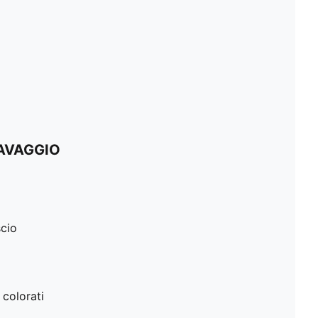
LAVAGGIO
scio
 colorati