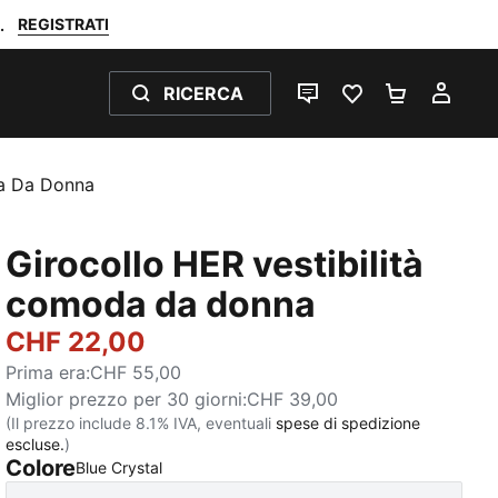
REGISTRATI
.
RICERCA
CHAT
PREFERITI 0
CARRELL
IL M
da Da Donna
Girocollo HER vestibilità
comoda da donna
CHF 22,00
Prima era
:
CHF 55,00
Miglior prezzo per 30 giorni
:
CHF 39,00
(Il prezzo include 8.1% IVA, eventuali
spese di spedizione
escluse.
)
Colore
:
Esaurito
Blue Crystal