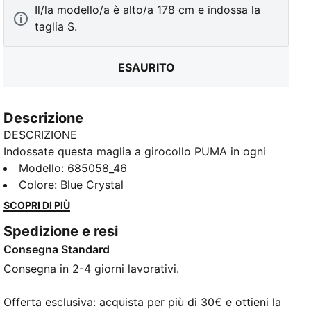
Il/la modello/a è alto/a 178 cm e indossa la
taglia S.
ESAURITO
Descrizione
DESCRIZIONE
Indossate questa maglia a girocollo PUMA in ogni
occasione. Caratterizzato dall'iconico ricamo del
Modello
:
685058_46
logo PUMA Cat e dai polsini a coste, è perfetto per
Colore
:
Blue Crystal
uno stile casual. Indossalo e senti l'energia!
SCOPRI DI PIÙ
CARATTERISTICHE + VANTAGGI
Spedizione e resi
Con almeno il 20% di cotone riciclato
Consegna Standard
DETTAGLI
Vestibilità comoda
Consegna in 2-4 giorni lavorativi.
Felpa non garzata
Lunghezza regolare
Offerta esclusiva: acquista per più di 30€ e ottieni la