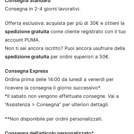
Consegna Standard
dove la storia incontra le prestazioni moderne.
CARATTERISTICHE + VANTAGGI
Consegna in 2-4 giorni lavorativi.
Creato con almeno il 50% di materiale riciclato
DETTAGLI
Offerta esclusiva: acquista per più di 30€ e ottieni la
Vestibilità: Regolare
spedizione gratuita
come cliente registrato con il tuo
Materiale principale 2: French Terry
account PUMA.
Modello con cappuccio
Non ti sei ancora iscritto? Puoi ancora usufruire della
Maniche lunghe
spedizione gratuita
per ordini superiori a 50€.
Lunghezza: Regolare
Dettagli del marchio della squadra e PUMA
Consegna Express
Ordina prima delle 14:00 da lunedì a venerdì per
ricevere la consegna il giorno successivo*.
*Il sabato non vengono effettuate consegne. Vai a
“Assistenza > Consegna” per ulteriori dettagli.
**Non disponibile per ordini personalizzati.
Consegna dell'articolo personalizzato*