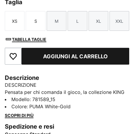
Taglia
XS
S
M
L
XL
XXL
Taglia
Taglia
Taglia
Taglia
Taglia
Taglia
TABELLA TAGLIE
AGGIUNGI AL CARRELLO
Aggiungi ai Preferiti
Descrizione
DESCRIZIONE
Pensata per chi comanda il gioco, la collezione KING
unisce un design ispirato alla tradizione con
Modello
:
781589_15
l'innovazione moderna. Realizzata con materiali di
Colore
:
PUMA White-Gold
prima qualità e di alta qualità, offre il massimo
SCOPRI DI PIÙ
controllo e comfort. Indossata dai più importanti club
Spedizione e resi
calcistici, questa collezione incarna la tradizione KING,