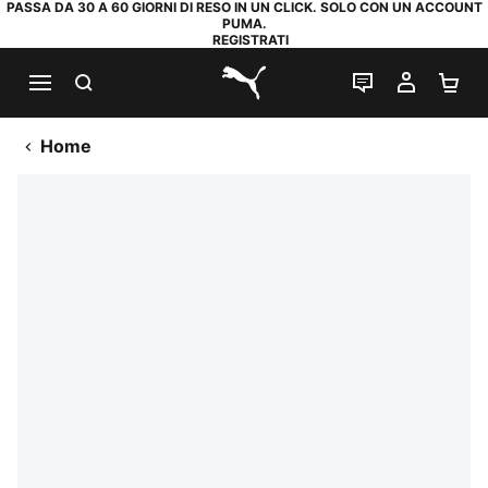
PASSA DA 30 A 60 GIORNI DI RESO IN UN CLICK. SOLO CON UN ACCOUNT
PUMA.
REGISTRATI
RICERCA
CHAT
IL MIO
CA
PUMA.com
Home